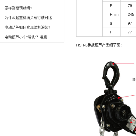
E
79
·怎样割断钢丝绳?
Hmin
245
·为什么起重机满负载行驶时比
g
97
·电动葫芦如何实现整机涂装？
H
77
·电动葫芦小车“啃轨”？凌鹰
HSH-L手扳葫芦产品细节图：