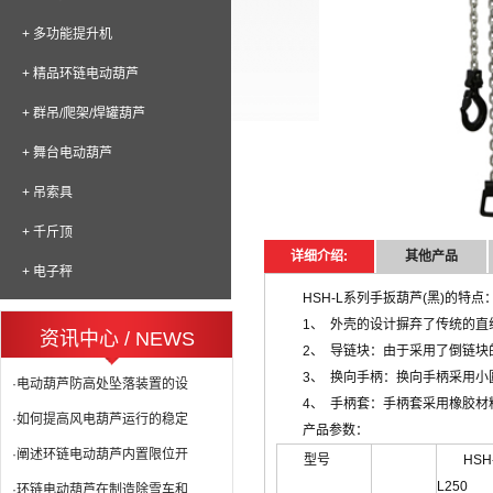
+ 多功能提升机
+ 精品环链电动葫芦
+ 群吊/爬架/焊罐葫芦
+ 舞台电动葫芦
+ 吊索具
+ 千斤顶
详细介绍:
其他产品
+ 电子秤
HSH-L系列手扳葫芦(黑)的特点
1、 外壳的设计摒弃了传统的
资讯中心 / NEWS
2、 导链块：由于采用了倒链
3、 换向手柄：换向手柄采用
·电动葫芦防高处坠落装置的设
4、 手柄套：手柄套采用橡胶
·如何提高风电葫芦运行的稳定
产品参数：
·阐述环链电动葫芦内置限位开
型号
HSH
L250
·环链电动葫芦在制造除雪车和