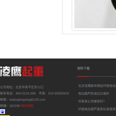
资料下载
·
北京凌鹰群吊倒挂环链电动
公司地址：北京市昌平区东小口
联系电话：400-0126-008 传真：010-65800835
·
电动葫芦的调试与维护
邮箱：beijinglingying@126.com
·
吊索具公司哪家好？
邮编：102200
网站地图
·
环链电动葫芦链条标准使用