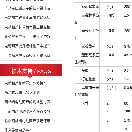
额定起重量
(kg)
250
·手动液压搬运车的结构设计及
标准起重高
（m）
1.5
·电动葫芦轻量化与强度优化综
度
·电动葫芦起重机主梁上拱度检
满载时手扳
（N）
260
·黄帝故里寻根门三维椽子中轨
力
·电动葫芦提升罐体施工中提升
试验载荷
(kg)
375
起重链条直
（N）
4x12
·手拉葫芦在大直径压力输水管
径x行数
技术支持 / FAQS
净重
(kg)
2.2
打包重量
(kg)
2.4
·电动葫芦制动圈怎么粘接？
每增加一米
(kg/m)
0.34
·葫芦式起重机名词术语
时的重量
·钢丝绳电动葫芦的规格型号表
尺寸
a
86
·目前国产电动葫芦的特点及分
b
155
c
170
·防爆钢丝绳电动葫芦现场评审
d
30
·什么是群吊葫芦？