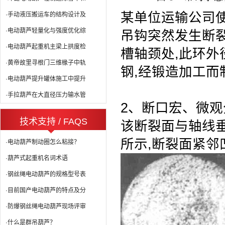
某单位运输公司使
·手动液压搬运车的结构设计及
·电动葫芦轻量化与强度优化综
吊钩突然发生断
·电动葫芦起重机主梁上拱度检
槽轴颈处,此环外径
·黄帝故里寻根门三维椽子中轨
钢,经锻造加
工而
·电动葫芦提升罐体施工中提升
·手拉葫芦在大直径压力输水管
2、断口宏、微观
技术支持 / FAQS
该断裂面与轴线垂
所示,断裂面紧邻
·电动葫芦制动圈怎么粘接？
·葫芦式起重机名词术语
·钢丝绳电动葫芦的规格型号表
·目前国产电动葫芦的特点及分
·防爆钢丝绳电动葫芦现场评审
·什么是群吊葫芦？