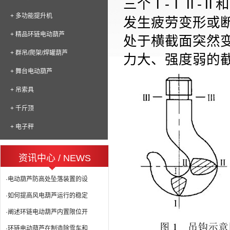
三个Ⅰ-ⅠⅡ-Ⅱ
+ 多功能提升机
发
生疲劳变形或断
+ 精品环链电动葫芦
处于横截面突然
+ 群吊/爬架/焊罐葫芦
力大、强度弱的
+ 舞台电动葫芦
+ 吊索具
+ 千斤顶
+ 电子秤
资讯中心 / NEWS
·电动葫芦防高处坠落装置的设
·如何提高风电葫芦运行的稳定
·阐述环链电动葫芦内置限位开
·环链电动葫芦在制造除雪车和