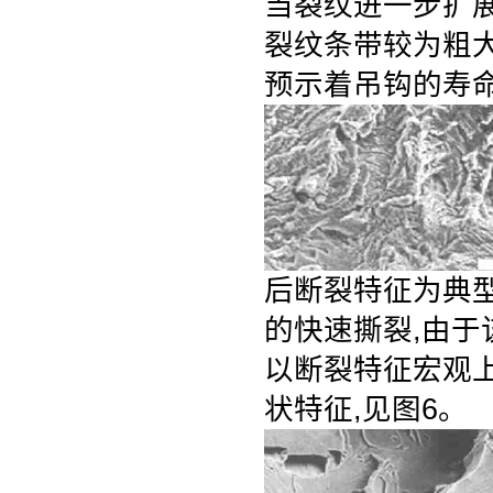
当裂纹进一步扩
裂纹条带较为粗大
预示着吊钩的寿
后断裂特征为典型
的快速撕裂,由于
以断裂特征宏观上
状
特征,见图6。