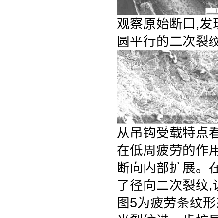
观察原始断口,发
圆平行的二次裂
纹
从吊钩受载特点看
在低周疲劳的作用
断向内部扩展。在
了径向二次裂纹,
图5为疲劳条纹形