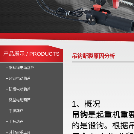
产品展示 / PRODUCTS
吊钩断裂原因分析
+ 钢丝绳电动葫芦
+ 环链电动葫芦
+ 防爆电动葫芦
+ 微型电动葫芦
1、概况
+ 手拉葫芦
吊钩
是起重机重要
+ 手扳葫芦
的是锻钩。根据吊
+ 其他起重工具