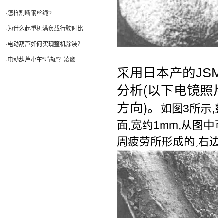
·怎样割断钢丝绳?
·为什么起重机满负载行驶时比
·电动葫芦如何实现整机涂装？
·电动葫芦小车“啃轨”？凌鹰
采用日本产的JS
分析(以下电镜照
方向)。
如图3所示
面,宽约1mm,从
周疲劳所形成的,右