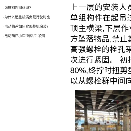
上一层的安装人
·怎样割断钢丝绳?
单组构件在起吊
·为什么起重机满负载行驶时比
顶主横梁
,
下层作
·电动葫芦如何实现整机涂装？
·电动葫芦小车“啃轨”？凌鹰
方坠落物品
,
禁止
高强螺栓的栓孔
次进行紧固。 初
80%,
终拧时扭剪
以从螺栓群中间