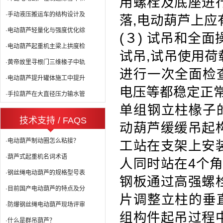
用螺栓及底座进
·手动液压搬运车的结构设计及
落
,
电动葫芦上应
·电动葫芦轻量化与强度优化综
(３)
试吊和全面
·电动葫芦起重机主梁上拱度检
试吊
,
试吊使用荷
·黄帝故里寻根门三维椽子中轨
进行一次全面检
·电动葫芦提升罐体施工中提升
电压等都稳定正
·手拉葫芦在大直径压力输水管
单组钢立柱椽子
技术支持 / FAQS
动葫芦缓缓吊起
·电动葫芦制动圈怎么粘接？
工站在支架上安
·葫芦式起重机名词术语
人同时站在
4
个
·钢丝绳电动葫芦的规格型号表
钢板通过高强螺
·目前国产电动葫芦的特点及分
片调整立柱的垂
·防爆钢丝绳电动葫芦现场评审
组构件起吊过程
·什么是群吊葫芦？