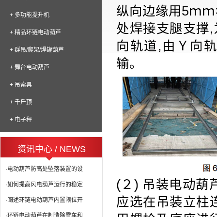
纵向边缘用
5
ｍｍ
+ 多功能提升机
处焊接支腿支撑
,
+ 精品环链电动葫芦
向轨道
,
由Ｙ向
+ 群吊/爬架/焊罐葫芦
输。
+ 舞台电动葫芦
+ 吊索具
+ 千斤顶
+ 电子秤
资讯中心 / NEWS
·电动葫芦防高处坠落装置的设
(２)
吊装电动葫
·如何提高风电葫芦运行的稳定
应选在吊装立柱
·阐述环链电动葫芦内置限位开
·环链电动葫芦在制造除雪车和