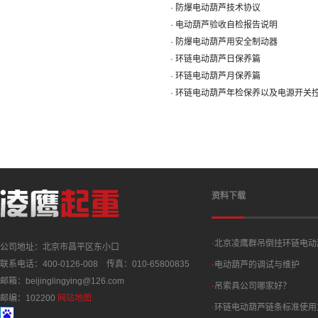
· 防爆电动葫芦技术协议
· 电动葫芦验收自检报告说明
· 防爆电动葫芦用安全制动器
· 环链电动葫芦日保养篇
· 环链电动葫芦月保养篇
· 环链电动葫芦年检保养以及电源开关
资料下载
·
北京凌鹰群吊倒挂环链电动
公司地址：北京市昌平区东小口
联系电话：400-0126-008 传真：010-65800835
·
电动葫芦的调试与维护
邮箱：beijinglingying@126.com
·
吊索具公司哪家好？
邮编：102200
网站地图
·
环链电动葫芦链条标准使用