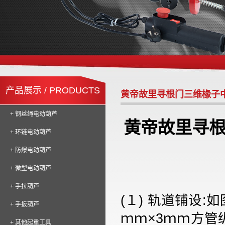
产品展示 / PRODUCTS
黄帝故里寻根门三维椽子
+ 钢丝绳电动葫芦
黄帝故里寻
+ 环链电动葫芦
+ 防爆电动葫芦
+ 微型电动葫芦
+ 手拉葫芦
(１)
轨道铺设
:
如
+ 手扳葫芦
ｍｍ×
3
ｍｍ方管
+ 其他起重工具