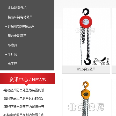
+ 多功能提升机
+ 精品环链电动葫芦
+ 群吊/爬架/焊罐葫芦
+ 舞台电动葫芦
+ 吊索具
+ 千斤顶
+ 电子秤
HSZ手拉葫芦
资讯中心 / NEWS
·电动葫芦防高处坠落装置的设
·如何提高风电葫芦运行的稳定
·阐述环链电动葫芦内置限位开
·环链电动葫芦在制造除雪车和