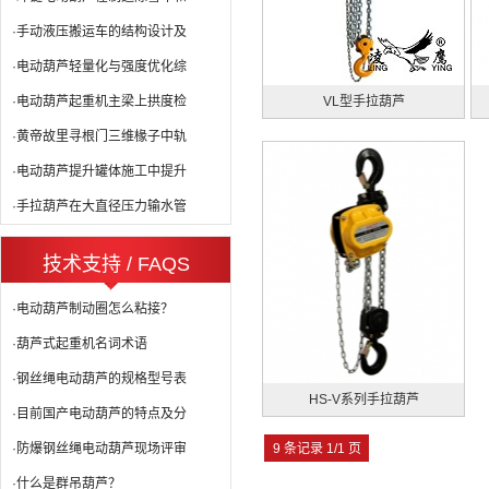
·手动液压搬运车的结构设计及
·电动葫芦轻量化与强度优化综
·电动葫芦起重机主梁上拱度检
VL型手拉葫芦
·黄帝故里寻根门三维椽子中轨
·电动葫芦提升罐体施工中提升
·手拉葫芦在大直径压力输水管
技术支持 / FAQS
·电动葫芦制动圈怎么粘接？
·葫芦式起重机名词术语
·钢丝绳电动葫芦的规格型号表
HS-V系列手拉葫芦
·目前国产电动葫芦的特点及分
·防爆钢丝绳电动葫芦现场评审
9 条记录 1/1 页
·什么是群吊葫芦？