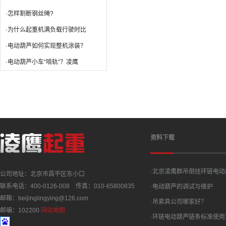
·怎样割断钢丝绳?
·为什么起重机满负载行驶时比
·电动葫芦如何实现整机涂装？
·电动葫芦小车“啃轨”？凌鹰
资料下载
·
北京凌鹰群吊倒挂环链电动
公司地址：北京市昌平区东小口
联系电话：400-0126-008 传真：010-65800835
·
电动葫芦的调试与维护
邮箱：beijinglingying@126.com
·
吊索具公司哪家好？
邮编：102200
网站地图
·
环链电动葫芦链条标准使用