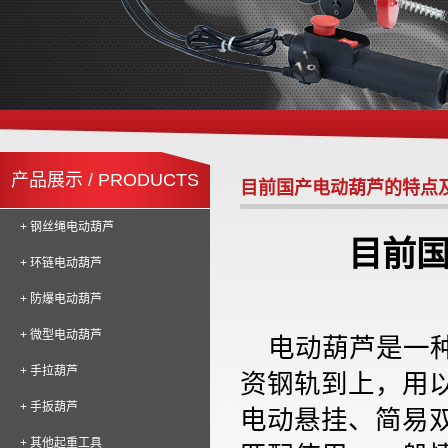
产品展示 / PRODUCTS
目前国产电动葫芦的特点
+ 钢丝绳电动葫芦
目前
+ 环链电动葫芦
+ 防爆电动葫芦
+ 微型电动葫芦
电动葫芦是一
+ 手拉葫芦
资钢轨到上，用
+ 手扳葫芦
电动悬挂、简易
+ 其他起重工具