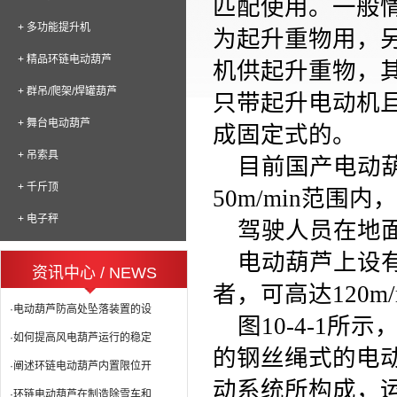
匹配使用。一般
+ 多功能提升机
为起升重物用，
+ 精品环链电动葫芦
机供起升重物，
+ 群吊/爬架/焊罐葫芦
只带起升电动机
+ 舞台电动葫芦
成固定式的。
+ 吊索具
目前国产电动
+ 千斤顶
50m/min
范围内，
+ 电子秤
驾驶人员在地
电动葫芦上设
资讯中心 / NEWS
者，可高达
120m/
·电动葫芦防高处坠落装置的设
图
10-4-1
所示
·如何提高风电葫芦运行的稳定
的钢丝绳式的电
·阐述环链电动葫芦内置限位开
动系统所构成，
·环链电动葫芦在制造除雪车和