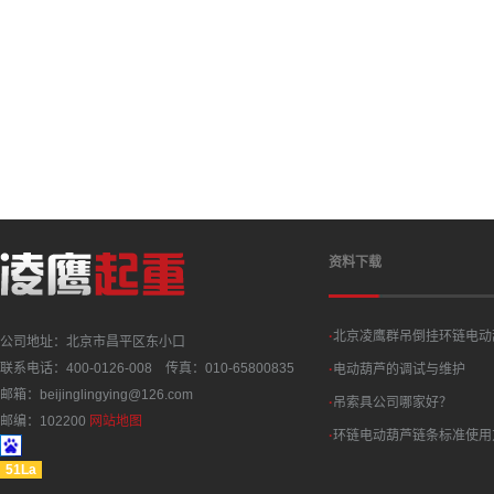
资料下载
·
北京凌鹰群吊倒挂环链电动
公司地址：北京市昌平区东小口
联系电话：400-0126-008 传真：010-65800835
·
电动葫芦的调试与维护
邮箱：beijinglingying@126.com
·
吊索具公司哪家好？
邮编：102200
网站地图
·
环链电动葫芦链条标准使用
51La