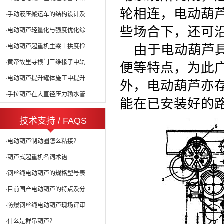
轮相连，电动葫
·手动液压搬运车的结构设计及
些场合下，还可
·电动葫芦轻量化与强度优化综
由于电动葫芦
·电动葫芦起重机主梁上拱度检
·黄帝故里寻根门三维椽子中轨
便等特点，为此
·电动葫芦提升罐体施工中提升
外，电动葫芦亦
·手拉葫芦在大直径压力输水管
能在已安装好的
技术支持 / FAQS
·电动葫芦制动圈怎么粘接？
·葫芦式起重机名词术语
·钢丝绳电动葫芦的规格型号表
·目前国产电动葫芦的特点及分
·防爆钢丝绳电动葫芦现场评审
·什么是群吊葫芦？