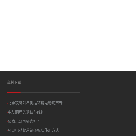
资料下载
·
北京凌鹰群吊倒挂环链电动葫芦专
·
电动葫芦的调试与维护
·
吊索具公司哪家好？
·
环链电动葫芦链条标准使用方式