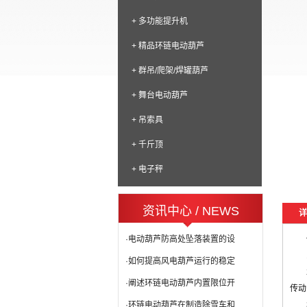
+ 多功能提升机
+ 精品环链电动葫芦
+ 群吊/爬架/焊罐葫芦
+ 舞台电动葫芦
+ 吊索具
+ 千斤顶
+ 电子秤
资讯中心 / NEWS
详
·电动葫芦防高处坠落装置的设
·如何提高风电葫芦运行的稳定
·阐述环链电动葫芦内置限位开
传动
·环链电动葫芦在制造除雪车和