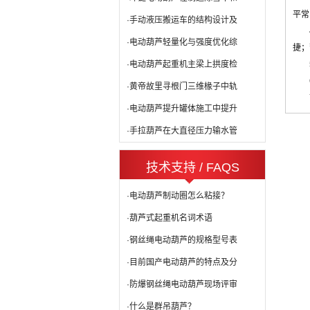
平常
·手动液压搬运车的结构设计及
·电动葫芦轻量化与强度优化综
捷；
·电动葫芦起重机主梁上拱度检
·黄帝故里寻根门三维椽子中轨
·电动葫芦提升罐体施工中提升
·手拉葫芦在大直径压力输水管
技术支持 / FAQS
·电动葫芦制动圈怎么粘接？
·葫芦式起重机名词术语
·钢丝绳电动葫芦的规格型号表
·目前国产电动葫芦的特点及分
·防爆钢丝绳电动葫芦现场评审
·什么是群吊葫芦？