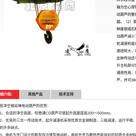
种手段布置
轴为空心厚
动葫芦的整
越。（2）
种废钢或石
动葫芦减小
轮减速机驱
递扭矩大，
此种传动还
升主机部分
通用性高，
芦，并可36
细介绍:
其他产品
技术支持
低净空钢丝绳电动葫芦的优势：
1、合适的净空高度，较普通CD葫芦可使起升高度提高200～500mm。
2、优良的三合一传动技术，起升减速机采用优质合金钢制造，三级减速，运行平稳
的许多缺点。
3、电机为专门设计的新型自冷锥型电动机，电机外壳为散热性能良好的铝质合金材料铸