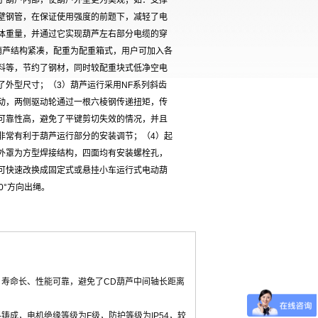
于葫芦内部，使葫芦外型更为美观；如：支撑
壁钢管，在保证使用强度的前题下，减轻了电
体重量，并通过它实现葫芦左右部分电缆的穿
葫芦结构紧凑，配重为配重箱式，用户可加入各
料等，节约了钢材，同时较配重块式低净空电
了外型尺寸；（3）葫芦运行采用NF系列斜齿
动，两侧驱动轮通过一根六棱钢传递扭矩，传
可靠性高，避免了平键剪切失效的情况，并且
非常有利于葫芦运行部分的安装调节；（4）起
外罩为方型焊接结构，四面均有安装螺栓孔，
可快速改换成固定式或悬挂小车运行式电动葫
0°方向出绳。
、寿命长、性能可靠，避免了CD葫芦中间轴长距离
成，电机绝缘等级为F级，防护等级为IP54，较