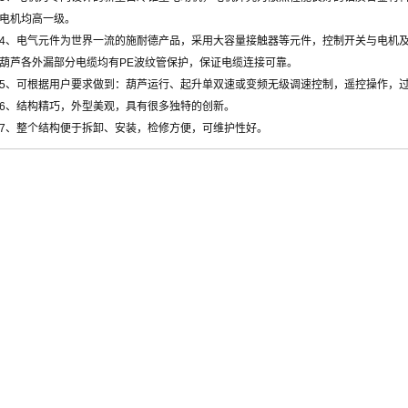
电机均高一级。
4、电气元件为世界一流的施耐德产品，采用大容量接触器等元件，控制开关与电机
葫芦各外漏部分电缆均有PE波纹管保护，保证电缆连接可靠。
5、可根据用户要求做到：葫芦运行、起升单双速或变频无级调速控制，遥控操作，
6、结构精巧，外型美观，具有很多独特的创新。
7、整个结构便于拆卸、安装，检修方便，可维护性好。