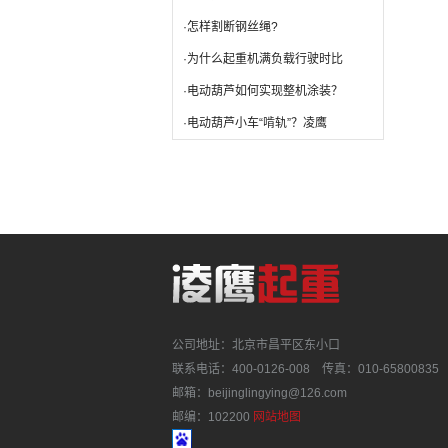
·怎样割断钢丝绳?
·为什么起重机满负载行驶时比
·电动葫芦如何实现整机涂装？
·电动葫芦小车“啃轨”？凌鹰
公司地址：北京市昌平区东小口
联系电话：400-0126-008 传真：010-65800835
邮箱：beijinglingying@126.com
邮编：102200
网站地图