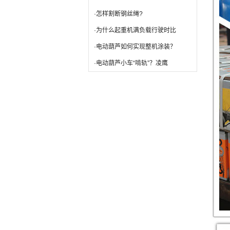
·怎样割断钢丝绳?
·为什么起重机满负载行驶时比
·电动葫芦如何实现整机涂装？
·电动葫芦小车“啃轨”？凌鹰