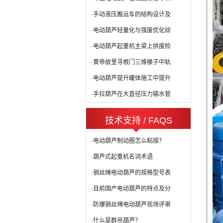
·手动液压搬运车的结构设计及
·电动葫芦轻量化与强度优化综
·电动葫芦起重机主梁上拱度检
·黄帝故里寻根门三维椽子中轨
·电动葫芦提升罐体施工中提升
·手拉葫芦在大直径压力输水管
技术支持 / FAQS
·电动葫芦制动圈怎么粘接？
·葫芦式起重机名词术语
·钢丝绳电动葫芦的规格型号表
·目前国产电动葫芦的特点及分
·防爆钢丝绳电动葫芦现场评审
·什么是群吊葫芦？