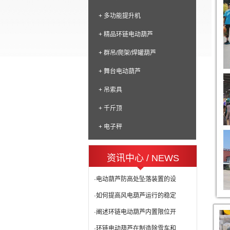
+ 多功能提升机
+ 精品环链电动葫芦
+ 群吊/爬架/焊罐葫芦
+ 舞台电动葫芦
+ 吊索具
+ 千斤顶
+ 电子秤
资讯中心 / NEWS
·电动葫芦防高处坠落装置的设
·如何提高风电葫芦运行的稳定
·阐述环链电动葫芦内置限位开
·环链电动葫芦在制造除雪车和