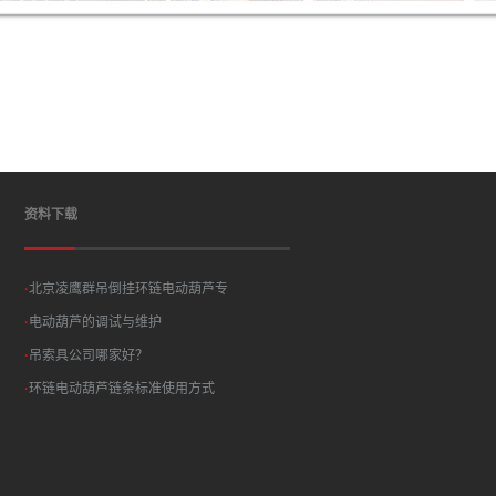
资料下载
·
北京凌鹰群吊倒挂环链电动葫芦专
·
电动葫芦的调试与维护
·
吊索具公司哪家好？
·
环链电动葫芦链条标准使用方式