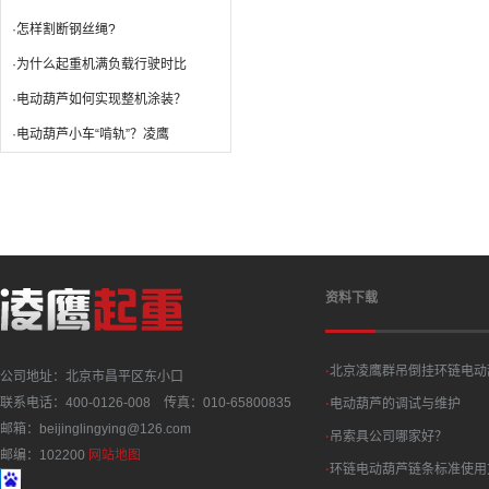
·怎样割断钢丝绳?
·为什么起重机满负载行驶时比
·电动葫芦如何实现整机涂装？
·电动葫芦小车“啃轨”？凌鹰
资料下载
·
北京凌鹰群吊倒挂环链电动
公司地址：北京市昌平区东小口
联系电话：400-0126-008 传真：010-65800835
·
电动葫芦的调试与维护
邮箱：beijinglingying@126.com
·
吊索具公司哪家好？
邮编：102200
网站地图
·
环链电动葫芦链条标准使用