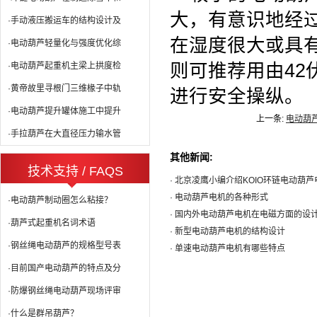
大，有意识地经
·手动液压搬运车的结构设计及
在湿度很大或具
·电动葫芦轻量化与强度优化综
则可推荐用由
42
·电动葫芦起重机主梁上拱度检
·黄帝故里寻根门三维椽子中轨
进行安全操纵。
·电动葫芦提升罐体施工中提升
上一条:
电动葫
·手拉葫芦在大直径压力输水管
其他新闻:
技术支持 / FAQS
· 北京凌鹰小编介绍KOIO环链电动葫
· 电动葫芦电机的各种形式
·电动葫芦制动圈怎么粘接？
· 国内外电动葫芦电机在电磁方面的设
·葫芦式起重机名词术语
· 新型电动葫芦电机的结构设计
·钢丝绳电动葫芦的规格型号表
· 单速电动葫芦电机有哪些特点
·目前国产电动葫芦的特点及分
·防爆钢丝绳电动葫芦现场评审
·什么是群吊葫芦？