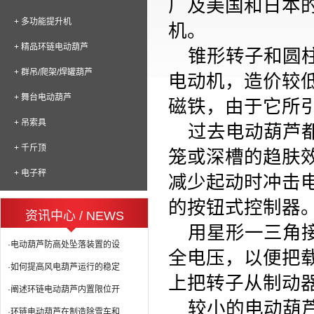
厂及美国和日本
+ 多功能提升机
机。
+ 精品环链电动葫芦
锥形转子和圆柱
+ 群吊/爬架/焊罐葫芦
电动机，造价较
+ 舞台电动葫芦
磁铁，由于它所
+ 吊索具
过去电动葫芦都
+ 千斤顶
笼或深槽的趋肤
+ 电子秤
减少起动时冲击
的按钮式控制器
资讯中心 / NEWS
用星形一三角接
·电动葫芦防高处坠落装置的设
全电压，以便把
·如何提高风电葫芦运行的稳定
上把转子从制动
·阐述环链电动葫芦内置限位开
较小的电动葫芦
·环链电动葫芦在制造除雪车和