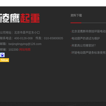
资料下载
·
北京凌鹰群吊倒挂环链电动
公司地址：北京市昌平区东小口
联系电话：400-0126-008 传真：010-65800835
·
电动葫芦的调试与维护
邮箱：beijinglingying@126.com
·
吊索具公司哪家好？
邮编：102200
网站地图
·
环链电动葫芦链条标准使用
51La