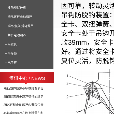
固可靠，转动灵
+ 多功能提升机
吊钩防脱钩装置
+ 精品环链电动葫芦
全卡、双扭弹簧
+ 群吊/爬架/焊罐葫芦
安全卡处于吊钩
+ 舞台电动葫芦
款
39mm
，安全
+ 吊索具
好。通过将安全
+ 千斤顶
复位灵活，防脱
+ 电子秤
资讯中心 / NEWS
·电动葫芦防高处坠落装置的设
·如何提高风电葫芦运行的稳定
·阐述环链电动葫芦内置限位开
·环链电动葫芦在制造除雪车和