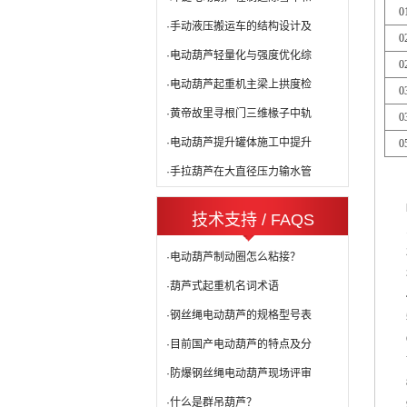
0
·手动液压搬运车的结构设计及
0
·电动葫芦轻量化与强度优化综
0
·电动葫芦起重机主梁上拱度检
0
·黄帝故里寻根门三维椽子中轨
0
·电动葫芦提升罐体施工中提升
0
·手拉葫芦在大直径压力输水管
技术支持 / FAQS
·电动葫芦制动圈怎么粘接？
·葫芦式起重机名词术语
·钢丝绳电动葫芦的规格型号表
·目前国产电动葫芦的特点及分
·防爆钢丝绳电动葫芦现场评审
·什么是群吊葫芦？