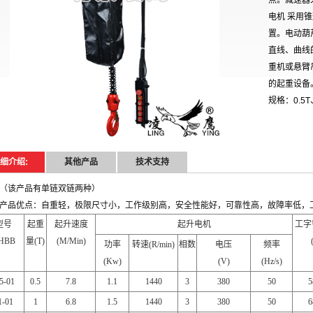
点。减速器
电机 采用
置。电动葫
直线、曲线
重机或悬臂
的起重设备
规格：0.5T
细介绍:
其他产品
技术支持
（该产品有单链双链两种）
产品优点：自重轻，极限尺寸小，工作级别高，安全性能好，可靠性高，故障率低，
型号
起重
起升速度
起升电机
工字
HBB
量
(T)
(M/Min)
功率
转速
(R/min)
相数
电压
频率
(Kw)
(V)
(Hz/s)
5-01
0.5
7.8
1.1
1440
3
380
50
5
1-01
1
6.8
1.5
1440
3
380
50
6