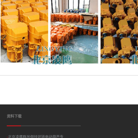
资料下载
·
北京凌鹰群吊倒挂环链电动葫芦专