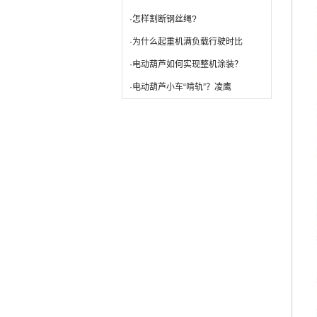
·怎样割断钢丝绳?
·为什么起重机满负载行驶时比
·电动葫芦如何实现整机涂装？
·电动葫芦小车“啃轨”？凌鹰