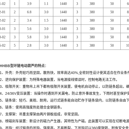
1-02
1
3.9
1.1
1440
3
380
50
6
2-01
2
6.8
3.0
1440
3
380
50
8
2-02
2
3.4
1.5
1440
3
380
50
8
3-01
3
5.6
3.0
1440
3
380
50
8
3-02
3
5.8
3.0
1440
3
380
50
8
5-02
5
2.8
3.0
1440
3
380
50
1
HHBB
型环链电动葫芦的特点：
1、外壳：外壳轻巧而坚固，散热快，效率高达
40%,
全密封性设计使其适合在作业条
2、逆向保护装置：为特殊电器装置，当电源接线错误时，控制电路无法工作。
3、极限开关：重物吊上吊下都有极限开关装置，使电机自动停止，以防链条超出，
4、
24/36V
变压装置：当操作时遇到开关漏电，防止意外事故发生，下雨时甚至保护
5、链条袋：轻巧、美观、耐用，运行式链条能自动贮存于链条袋内，以防链条自由
6、链条：使用高强度热处理合金钢链条。
7、支撑架：吊重支撑架由两片钢板组成，非常坚固。
8、榜磁刹车装置：新设计的磁力产生器，其特性为产磁。此装置可以实现在切断电
9、吊钩：经过锻造的吊钩，强度高，不易断裂，下吊钩可以
360
度旋转，附有安全舍