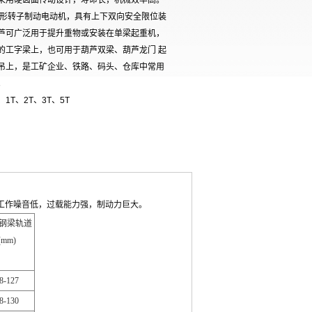
采用硬齿面传动设计，寿命长，机械效率高。
锥形转子制动电动机，具有上下双向安全限位装
芦可广泛用于提升重物或安装在单梁起重机，
的工字梁上，也可用于葫芦双梁、葫芦龙门 起
吊上，是工矿企业、铁路、码头、仓库中常用
。
、1T、2T、3T、5T
工作噪音低，过载能力强，制动力巨大。
钢梁轨道
(mm)
8-127
8-130