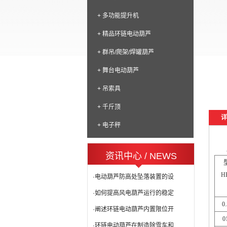
+ 多功能提升机
+ 精品环链电动葫芦
+ 群吊/爬架/焊罐葫芦
+ 舞台电动葫芦
+ 吊索具
+ 千斤顶
详
+ 电子秤
资讯中心 / NEWS
H
·电动葫芦防高处坠落装置的设
·如何提高风电葫芦运行的稳定
0.
·阐述环链电动葫芦内置限位开
0
·环链电动葫芦在制造除雪车和