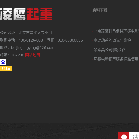
资料下载
·
北京凌鹰群吊倒挂环链电动
公司地址：北京市昌平区东小口
联系电话：400-0126-008 传真：010-65800835
·
电动葫芦的调试与维护
邮箱：beijinglingying@126.com
·
吊索具公司哪家好？
邮编：102200
网站地图
·
环链电动葫芦链条标准使用
51La