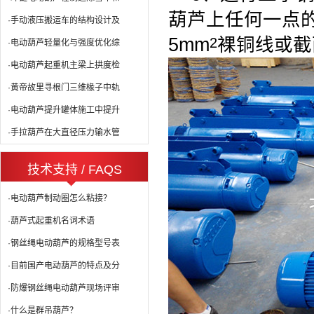
葫芦上任何一点
·手动液压搬运车的结构设计及
5mm
裸铜线
或截
2
·电动葫芦轻量化与强度优化综
·电动葫芦起重机主梁上拱度检
·黄帝故里寻根门三维椽子中轨
·电动葫芦提升罐体施工中提升
·手拉葫芦在大直径压力输水管
技术支持 / FAQS
·电动葫芦制动圈怎么粘接？
·葫芦式起重机名词术语
·钢丝绳电动葫芦的规格型号表
·目前国产电动葫芦的特点及分
·防爆钢丝绳电动葫芦现场评审
·什么是群吊葫芦？