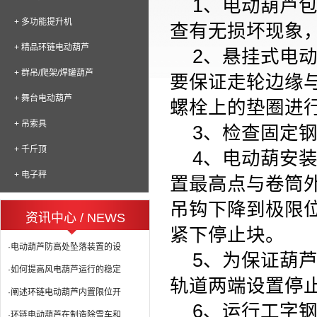
1、
电动葫芦
+ 多功能提升机
查有无损坏现象
+ 精品环链电动葫芦
2、
悬挂式电
+ 群吊/爬架/焊罐葫芦
要保证走轮边缘
+ 舞台电动葫芦
螺栓上的垫圈进
+ 吊索具
3、
检查固定
+ 千斤顶
4、
电动葫安
+ 电子秤
置最高点与卷筒
吊钩下降到极限
资讯中心 / NEWS
紧下停止块。
·电动葫芦防高处坠落装置的设
5、
为保证葫
·如何提高风电葫芦运行的稳定
轨道两端设置停
·阐述环链电动葫芦内置限位开
6、
运行工字
·环链电动葫芦在制造除雪车和