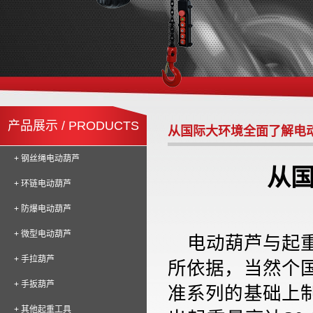
产品展示 / PRODUCTS
从国际大环境全面了解电
+ 钢丝绳电动葫芦
从
+ 环链电动葫芦
+ 防爆电动葫芦
+ 微型电动葫芦
电动葫芦与起
+ 手拉葫芦
所依据，当然个
+ 手扳葫芦
准系列的基础上
+ 其他起重工具