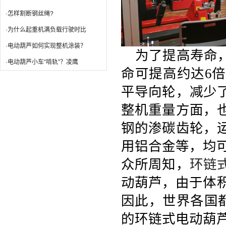
·怎样割断钢丝绳?
·为什么起重机满负载行驶时比
·电动葫芦如何实现整机涂装？
为了提高寿命
·电动葫芦小车“啃轨”？凌鹰
命可提高约达
6
倍
平导向轮，减少
整机重量方面，
钢的渗碳齿轮，
用铝合金等，均
众所周知，
环链
动葫芦，由于体
因此，世界各国
的环链式电动葫