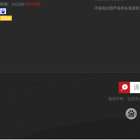
邮编：102200
网站地图
·
环链电动葫芦链条标准使用
51La
版权所有：北京市