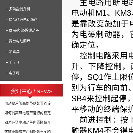
主电路用断电
+ 多功能提升机
电动机
M1
、
KM3
+ 精品环链电动葫芦
是靠改变施加于
+ 群吊/爬架/焊罐葫芦
为电磁制动器，
+ 舞台电动葫芦
确定位。
+ 吊索具
控制电路采用
+ 千斤顶
升、下降控制，
+ 电子秤
停，
SQ1
作上限
别为行车的向前
资讯中心 / NEWS
SB4
来控制起停
·电动葫芦防高处坠落装置的设
平移动的终端保
·如何提高风电葫芦运行的稳定
前进控制：按
·阐述环链电动葫芦内置限位开
触器
KM4
不会得
·环链电动葫芦在制造除雪车和