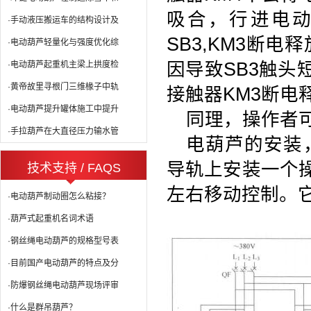
吸合，行进电
·手动液压搬运车的结构设计及
SB3,KM3
断电释
·电动葫芦轻量化与强度优化综
因导致
SB3
触头
·电动葫芦起重机主梁上拱度检
·黄帝故里寻根门三维椽子中轨
接触器
KM3
断电
·电动葫芦提升罐体施工中提升
同理，操作者
·手拉葫芦在大直径压力输水管
电葫芦的安装
导轨上安装一个
技术支持 / FAQS
左右移动控制。
·电动葫芦制动圈怎么粘接？
·葫芦式起重机名词术语
·钢丝绳电动葫芦的规格型号表
·目前国产电动葫芦的特点及分
·防爆钢丝绳电动葫芦现场评审
·什么是群吊葫芦？