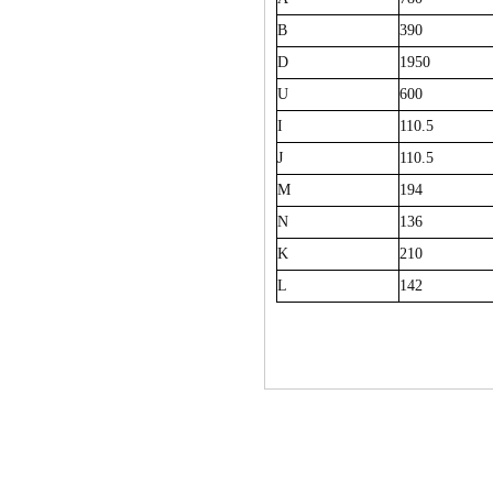
B
390
D
1950
U
600
I
110.5
J
110.5
M
194
N
136
K
210
L
142