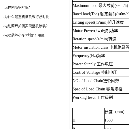
Maximum load
最大载荷
(
≤
6m/h)
·怎样割断钢丝绳?
Rated load(Ton)
额定载荷
(
≤
6m/h
·为什么起重机满负载行驶时比
Lifting speed(m/min)
起升速度
·电动葫芦如何实现整机涂装？
Motor Power(kw)
电机功率
·电动葫芦小车“啃轨”？凌鹰
Rotation speed(r/min)
转速
Motor insulation class
电机绝缘
Frequency(Hz)
频率
Power Supply
工作电压
Control Volatage
控制电压
NO.of Load Chain
链条回数
Spec.of Load Chain
链条规格
Working level
工作级别
长度（
mm
）
H
1580
A
780