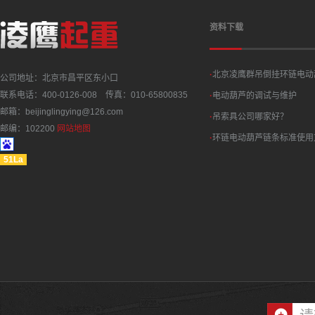
资料下载
·
北京凌鹰群吊倒挂环链电动
公司地址：北京市昌平区东小口
联系电话：400-0126-008 传真：010-65800835
·
电动葫芦的调试与维护
邮箱：beijinglingying@126.com
·
吊索具公司哪家好？
邮编：102200
网站地图
·
环链电动葫芦链条标准使用
51La