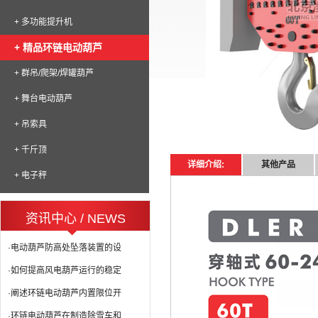
+ 多功能提升机
+ 精品环链电动葫芦
+ 群吊/爬架/焊罐葫芦
+ 舞台电动葫芦
+ 吊索具
+ 千斤顶
详细介绍:
其他产品
+ 电子秤
资讯中心 / NEWS
·电动葫芦防高处坠落装置的设
·如何提高风电葫芦运行的稳定
·阐述环链电动葫芦内置限位开
·环链电动葫芦在制造除雪车和