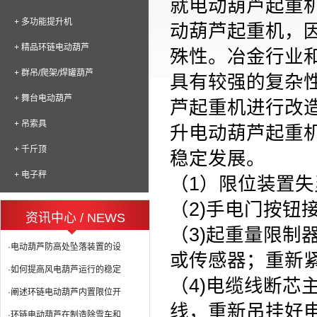
就电动葫芦起重
+ 多功能提升机
动葫芦起重机，
+ 精品环链电动葫芦
殊性。冶金行业
+ 群吊/爬架/焊罐葫芦
具有较强的复杂
+ 舞台电动葫芦
芦起重机进行改
+ 吊索具
升电动葫芦起重
+ 千斤顶
稳定发展。
+ 电子秤
（1）限位装置
（2)手电门按钮
资讯中心 / NEWS
（3)起重量限制
·电动葫芦防高处坠落装置的设
或传感器；重新
·如何提高风电葫芦运行的稳定
（4)电缆线断芯
·阐述环链电动葫芦内置限位开
线，重新吊挂好
·环链电动葫芦在制造除雪车和