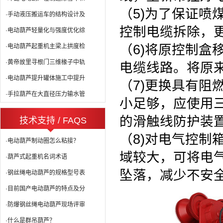
（5)为了保证喷
·手动液压搬运车的结构设计及
控制电缆拆除，
·电动葫芦轻量化与强度优化综
（6)将原控制盒
·电动葫芦起重机主梁上拱度检
·黄帝故里寻根门三维椽子中轨
电缆线路。将原
·电动葫芦提升罐体施工中提升
（7)更换具有阻
·手拉葫芦在大直径压力输水管
小足够，应使用
的滑触线防护装
技术支持 / FAQS
（8)对电气控制
·电动葫芦制动圈怎么粘接？
域较大，可将电
·葫芦式起重机名词术语
坠落，减少不安
·钢丝绳电动葫芦的规格型号表
·目前国产电动葫芦的特点及分
·防爆钢丝绳电动葫芦现场评审
·什么是群吊葫芦？