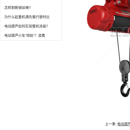
·怎样割断钢丝绳?
·为什么起重机满负载行驶时比
·电动葫芦如何实现整机涂装？
·电动葫芦小车“啃轨”？凌鹰
上一条:
电动葫