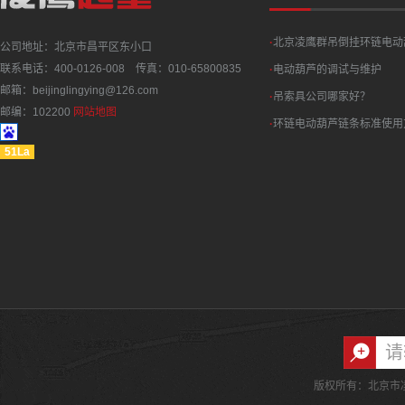
·
北京凌鹰群吊倒挂环链电动
公司地址：北京市昌平区东小口
联系电话：400-0126-008 传真：010-65800835
·
电动葫芦的调试与维护
邮箱：beijinglingying@126.com
·
吊索具公司哪家好？
邮编：102200
网站地图
·
环链电动葫芦链条标准使用
51La
版权所有：北京市