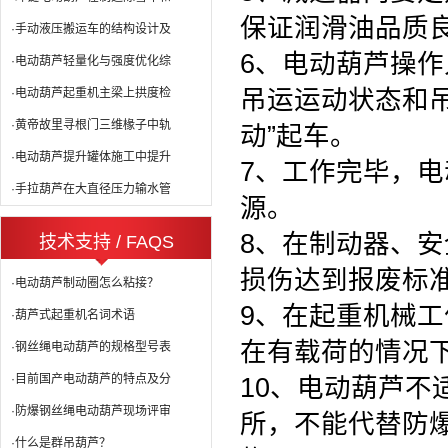
保证润滑油品质
·手动液压搬运车的结构设计及
6、电动葫芦操
·电动葫芦轻量化与强度优化综
吊运运动状态和
·电动葫芦起重机主梁上拱度检
·黄帝故里寻根门三维椽子中轨
动”起车。
·电动葫芦提升罐体施工中提升
7、工作完毕，
·手拉葫芦在大直径压力输水管
源。
8、在制动器、
技术支持 / FAQS
损伤达到报废标
·电动葫芦制动圈怎么粘接？
9、在起重机械
·葫芦式起重机名词术语
在有载荷的情况
·钢丝绳电动葫芦的规格型号表
·目前国产电动葫芦的特点及分
10、电动葫芦不
·防爆钢丝绳电动葫芦现场评审
所，不能代替防
·什么是群吊葫芦？