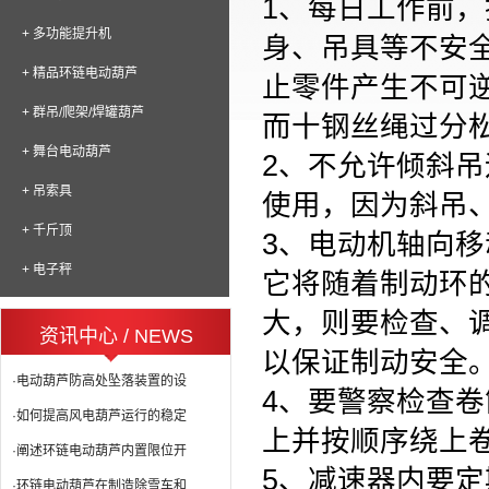
1、每日工作前
+ 多功能提升机
身、吊具等不安
+ 精品环链电动葫芦
止零件产生不可
+ 群吊/爬架/焊罐葫芦
而十钢丝绳过分
+ 舞台电动葫芦
2、不允许倾斜
+ 吊索具
使用，因为斜吊
+ 千斤顶
3、电动机轴向移
+ 电子秤
它将随着制动环
大，则要检查、
资讯中心 / NEWS
以保证制动安全
·电动葫芦防高处坠落装置的设
4、要警察检查
·如何提高风电葫芦运行的稳定
上并按顺序绕上
·阐述环链电动葫芦内置限位开
5、减速器内要
·环链电动葫芦在制造除雪车和