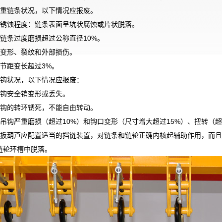
起重链条状况，以下情况应报废。
）锈蚀程度：链条表面呈坑状腐蚀或片状脱落。
链条过度磨损超过公称直径
10%
。
）变形、裂纹和外部损伤。
节距变长超过
3%
。
吊钩状况，以下情况应报废：
）钩安全销变形或丢失。
）钩的转环锈死，不能自由转动。
吊钩严重磨损（超过
10%
）和钩口变形（尺寸增大超过
15%
）、扭转（超
手扳葫芦应配置适当的挡链装置，对链条和链轮正确内核起辅助作用，而
链轮环槽中脱落。