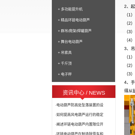
2、
+ 多功能提升机
（1
+ 精品环链电动葫芦
（2）
+ 群吊/爬架/焊罐葫芦
（3
（4）
+ 舞台电动葫芦
3、
+ 吊索具
（1
+ 千斤顶
（2
（3）
+ 电子秤
4、
得从
资讯中心 / NEWS
·电动葫芦防高处坠落装置的设
·如何提高风电葫芦运行的稳定
·阐述环链电动葫芦内置限位开
·环链电动葫芦在制造除雪车和