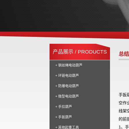
产品展示 / PRODUCTS
总结
+ 钢丝绳电动葫芦
+ 环链电动葫芦
+ 防爆电动葫芦
手扳
+ 微型电动葫芦
空作
+ 手拉葫芦
线架
+ 手扳葫芦
的前
1、
+ 其他起重工具