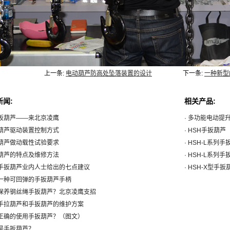
上一条:
电动葫芦防高处坠落装置的设计
下一条:
一种新型
新闻:
相关产品:
手扳葫芦——来北京凌鹰
· 多功能电动提
扳葫芦驱动装置控制方式
· HSH手扳葫芦
扳葫芦做动载性试验要求
· HSH-L系列手
扳葫芦的特点及维修方法
· HSH-L系列
买手扳葫芦业内人士给出的七点建议
· HSH-X型手扳
绍一种可回弹的手扳葫芦手柄
何保养钢丝绳手扳葫芦？北京凌鹰支招
解手拉葫芦和手扳葫芦的维护方案
何正确的使用手扳葫芦？（图文）
么是手扳葫芦？