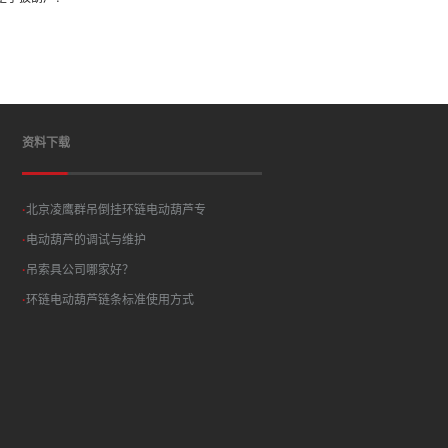
资料下载
·
北京凌鹰群吊倒挂环链电动葫芦专
·
电动葫芦的调试与维护
·
吊索具公司哪家好？
·
环链电动葫芦链条标准使用方式