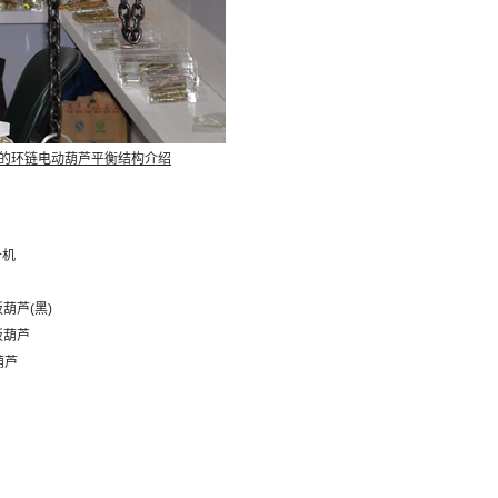
的环链电动葫芦平衡结构介绍
升机
扳葫芦(黑)
手扳葫芦
葫芦