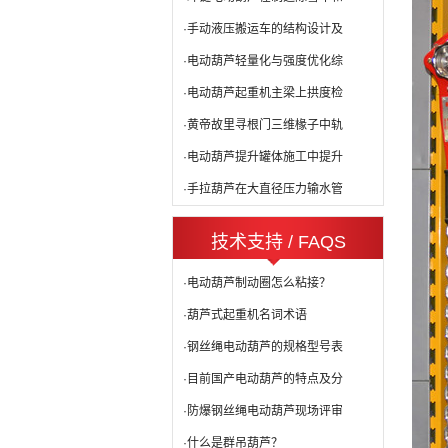
·手动液压搬运车的结构设计及
·电动葫芦轻量化与强度优化综
·电动葫芦起重机主梁上拱度检
·黄帝故里寻根门三维椽子中轨
·电动葫芦提升罐体施工中提升
·手拉葫芦在大直径压力输水管
技术支持 / FAQS
·电动葫芦制动圈怎么粘接？
·葫芦式起重机名词术语
·钢丝绳电动葫芦的规格型号表
·目前国产电动葫芦的特点及分
·防爆钢丝绳电动葫芦现场评审
·什么是群吊葫芦？