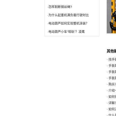
·怎样割断钢丝绳?
·为什么起重机满负载行驶时比
·电动葫芦如何实现整机涂装？
·电动葫芦小车“啃轨”？凌鹰
其他
· 找
· 手
· 手
· 手
· 购
· 介
· 如
· 详
· 如
· 什