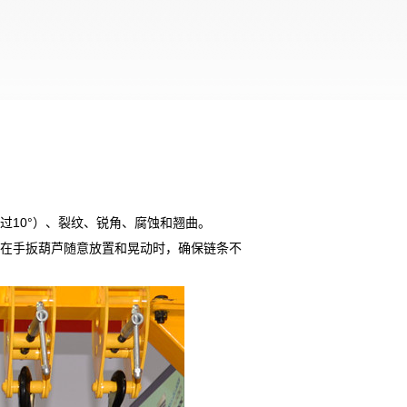
过
10
°）、裂纹、锐角、腐蚀和翘曲。
且在手扳葫芦随意放置和晃动时，确保链条不