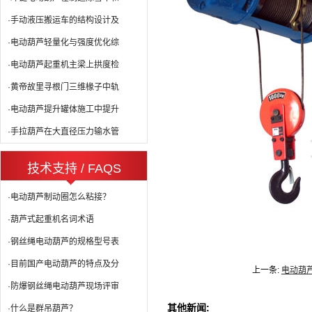
·手动液压搬运车的结构设计及
·电动葫芦轻量化与强度优化综
·电动葫芦起重机主梁上拱度检
·黄帝故里寻根门三维椽子中轨
·电动葫芦提升罐体施工中提升
·手拉葫芦在大直径压力输水管
技术支持 / FAQS
·电动葫芦制动圈怎么粘接？
·葫芦式起重机名词术语
·钢丝绳电动葫芦的规格型号表
·目前国产电动葫芦的特点及分
上一条:
电动葫
·防爆钢丝绳电动葫芦现场评审
其他新闻:
·什么是群吊葫芦？