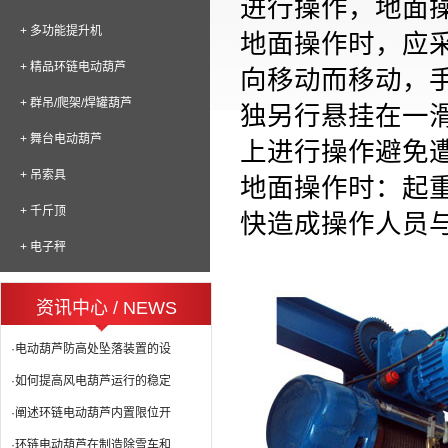
进行操作，地面
+ 多功能提升机
地面操作时，应
+ 精品环链电动葫芦
向移动而移动，
+ 群吊/爬架/焊罐葫芦
独另行悬挂在一
+ 舞台电动葫芦
上进行操作避免
+ 吊索具
地面操作时：起
+ 千斤顶
快造成操作人员
+ 电子秤
资讯中心 / NEWS
·电动葫芦防高处坠落装置的设
·如何提高风电葫芦运行的稳定
·阐述环链电动葫芦内置限位开
·环链电动葫芦在制造除雪车和