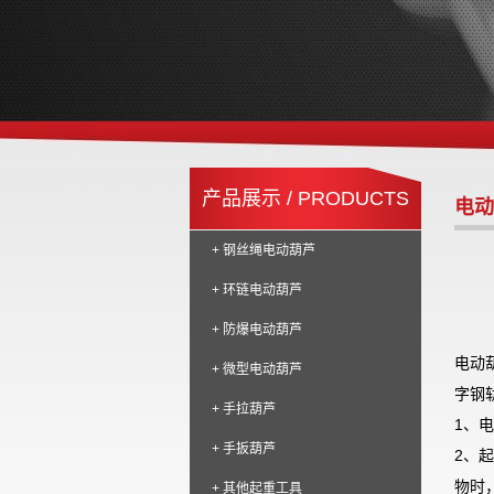
产品展示 / PRODUCTS
电动
+ 钢丝绳电动葫芦
+ 环链电动葫芦
+ 防爆电动葫芦
电动
+ 微型电动葫芦
字钢
+ 手拉葫芦
1、
电
+ 手扳葫芦
2、
起
物时
+ 其他起重工具