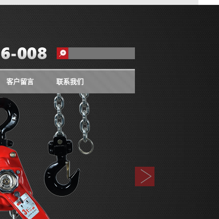
客户留言
联系我们