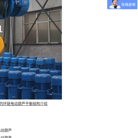
的环链电动葫芦平衡结构介绍
电动葫芦