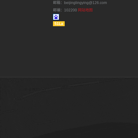
邮箱：beijinglingying@126.com
邮编：102200
网站地图
51La