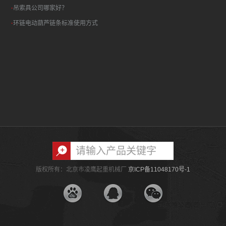
·
吊索具公司哪家好？
·
环链电动葫芦链条标准使用方式
版权所有：北京市凌鹰起重机械厂
京ICP备11048170号-1