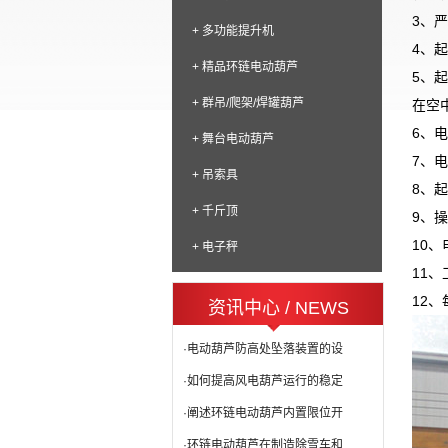
3、
严
+ 多功能提升机
4、
起
+ 精品环链电动葫芦
5、
起
+ 群吊/爬架/焊罐葫芦
在空
6、
电
+ 舞台电动葫芦
7、
电
+ 吊索具
8、
起
+ 千斤顶
9、
操
10、
+ 电子秤
11、
12、
资讯中心 / NEWS
·电动葫芦防高处坠落装置的设
·如何提高风电葫芦运行的稳定
·阐述环链电动葫芦内置限位开
·环链电动葫芦在制造除雪车和