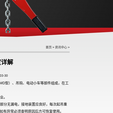
首页
>
资讯中心
>
度详解
3-30
MD
型
）、吊钩、电动小车等部件组成，在工
业。
部分无漏电，接地装置应良好，每次起吊重
如有异常必须查明原因后方可恢复使用。