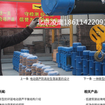
上一条:
电动葫芦防高处坠落装置的设计
下一条:
一种新型
新闻:
相关产品:
种新型的环链电动葫芦平衡结构介绍
· 低建筑钢丝绳