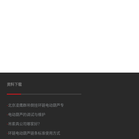
资料下载
·
北京凌鹰群吊倒挂环链电动葫芦专
·
电动葫芦的调试与维护
·
吊索具公司哪家好？
·
环链电动葫芦链条标准使用方式