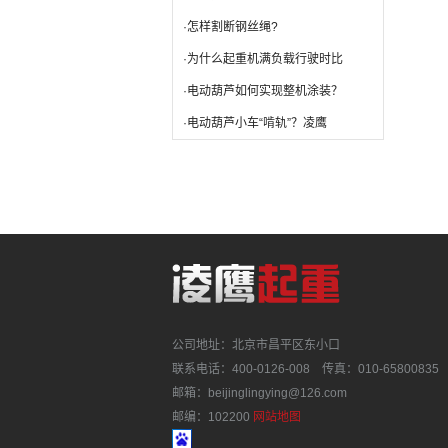
·怎样割断钢丝绳?
·为什么起重机满负载行驶时比
·电动葫芦如何实现整机涂装？
·电动葫芦小车“啃轨”？凌鹰
公司地址：北京市昌平区东小口
联系电话：400-0126-008 传真：010-65800835
邮箱：beijinglingying@126.com
邮编：102200
网站地图