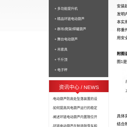
安装
+ 多功能提升机
发明
+ 精品环链电动葫芦
本实
+ 群吊/爬架/焊罐葫芦
称重
用安
+ 舞台电动葫芦
+ 吊索具
附图
+ 千斤顶
图1
+ 电子秤
资讯中心 / NEWS
·电动葫芦防高处坠落装置的设
·如何提高风电葫芦运行的稳定
具体
·阐述环链电动葫芦内置限位开
结合
·环链电动葫芦在制造除雪车和