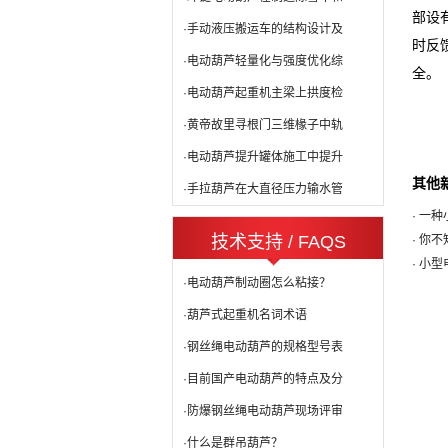
部设
·手动液压搬运车的结构设计及
时反
·电动葫芦轻量化与强度优化综
全。
·电动葫芦起重机主梁上拱度检
·黄帝故里寻根门三维椽子中轨
·电动葫芦提升罐体施工中提升
其他
·手拉葫芦在大直径压力输水管
· 一
技术支持 / FAQS
· 你
· 小
·电动葫芦制动圈怎么粘接？
·葫芦式起重机名词术语
·钢丝绳电动葫芦的规格型号表
·目前国产电动葫芦的特点及分
·防爆钢丝绳电动葫芦现场评审
·什么是群吊葫芦？