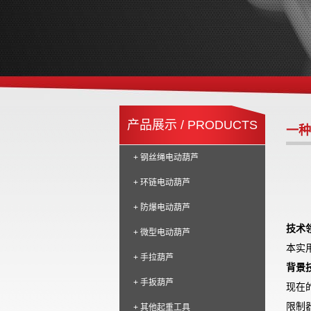
产品展示 / PRODUCTS
一种
+ 钢丝绳电动葫芦
+ 环链电动葫芦
+ 防爆电动葫芦
技术
+ 微型电动葫芦
本实
+ 手拉葫芦
背景
+ 手扳葫芦
现在
限制
+ 其他起重工具