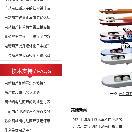
·手动液压搬运车的结构设计及
·电动葫芦轻量化与强度优化综
·电动葫芦起重机主梁上拱度检
·黄帝故里寻根门三维椽子中轨
·电动葫芦提升罐体施工中提升
·手拉葫芦在大直径压力输水管
技术支持 / FAQS
·电动葫芦制动圈怎么粘接？
·葫芦式起重机名词术语
上一条:
电动葫
·钢丝绳电动葫芦的规格型号表
其他新闻:
·目前国产电动葫芦的特点及分
· 分析手动液压搬运车的国际形势
·防爆钢丝绳电动葫芦现场评审
· 介绍几款异型的手动液压搬运车
·什么是群吊葫芦？