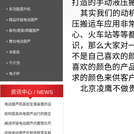
打造的手动液压
+ 多功能提升机
其实我们的动
+ 精品环链电动葫芦
压搬运车应用非
+ 群吊/爬架/焊罐葫芦
心、火车站等等
+ 舞台电动葫芦
识，那么大家对
+ 吊索具
不是自己喜欢的
+ 千斤顶
喜欢的颜色的产
+ 电子秤
求的颜色来供客
北京凌鹰不做
资讯中心 / NEWS
·电动葫芦防高处坠落装置的设
·如何提高风电葫芦运行的稳定
·阐述环链电动葫芦内置限位开
·环链电动葫芦在制造除雪车和