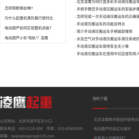
· 北京凌鹰为何打造多彩手动液压搬运
·怎样割断钢丝绳?
· 手把手教您手动液压搬运车的安装步
· 怎样完成一次手动液压搬运车的正确
·为什么起重机满负载行驶时比
· 手动液压搬运车的功能及特点
·电动葫芦如何实现整机涂装？
· 简介手动液压搬运车手柄装卸维修
·电动葫芦小车“啃轨”？凌鹰
· 水及空气对手动液压搬运车液压系统
· 手动液压搬运车使用安全无小事
· 手动液压搬运车在使用中切忌冒险用
资料下载
·
北京凌鹰群吊倒挂环链电动
公司地址：北京市昌平区东小口
联系电话：400-0126-008 传真：010-65800835
·
电动葫芦的调试与维护
邮箱：beijinglingying@126.com
·
吊索具公司哪家好？