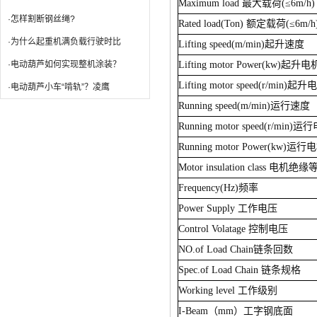
Maximum load
最大载荷
(
≤
6m/h)
·怎样割断钢丝绳?
Rated load(Ton)
额定载荷
(
≤
6m/h
·为什么起重机满负载行驶时比
Lifting speed(m/min)
起升速度
·电动葫芦如何实现整机涂装？
Lifting motor Power(kw)
起升电
Lifting motor speed(r/min)
起升电
·电动葫芦小车“啃轨”？凌鹰
Running speed(m/min)
运行速度
Running motor speed(r/min)
运行
Running motor Power(kw)
运行电
Motor insulation class
电机绝缘
Frequency(Hz)
频率
Power Supply
工作电压
Control Volatage
控制电压
NO.of Load Chain
链条回数
Spec.of Load Chain
链条规格
Working level
工作级别
I-Beam
（
mm
）工字钢底面