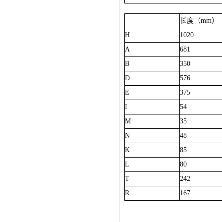
长度（
mm
）
H
1020
A
681
B
350
D
576
E
375
I
54
M
35
N
48
K
85
L
80
T
242
R
167