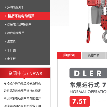
+ 多功能提升机
+ 精品环链电动葫芦
+ 群吊/爬架/焊罐葫芦
+ 舞台电动葫芦
+ 吊索具
+ 千斤顶
详细介绍:
其他产品
+ 电子秤
资讯中心 / NEWS
·电动葫芦防高处坠落装置的设
·如何提高风电葫芦运行的稳定
·阐述环链电动葫芦内置限位开
·环链电动葫芦在制造除雪车和