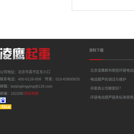
资料下载
·
北京凌鹰群吊倒挂环链电动
公司地址：北京市昌平区东小口
联系电话：400-0126-008 传真：010-65800835
·
电动葫芦的调试与维护
邮箱：beijinglingying@126.com
·
吊索具公司哪家好？
邮编：102200
网站地图
·
环链电动葫芦链条标准使用
51La