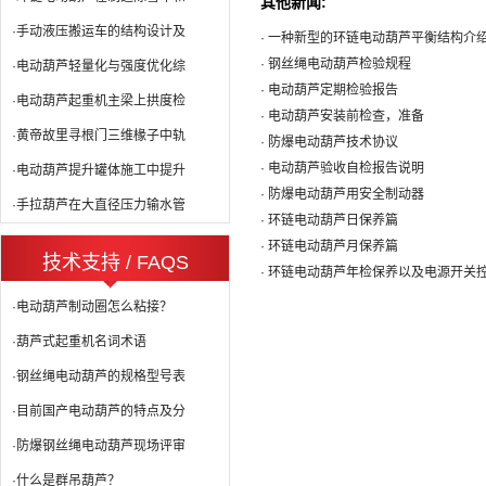
其他新闻:
·手动液压搬运车的结构设计及
· 一种新型的环链电动葫芦平衡结构介
· 钢丝绳电动葫芦检验规程
·电动葫芦轻量化与强度优化综
· 电动葫芦定期检验报告
·电动葫芦起重机主梁上拱度检
· 电动葫芦安装前检查，准备
·黄帝故里寻根门三维椽子中轨
· 防爆电动葫芦技术协议
· 电动葫芦验收自检报告说明
·电动葫芦提升罐体施工中提升
· 防爆电动葫芦用安全制动器
·手拉葫芦在大直径压力输水管
· 环链电动葫芦日保养篇
· 环链电动葫芦月保养篇
技术支持 / FAQS
· 环链电动葫芦年检保养以及电源开关
·电动葫芦制动圈怎么粘接？
·葫芦式起重机名词术语
·钢丝绳电动葫芦的规格型号表
·目前国产电动葫芦的特点及分
·防爆钢丝绳电动葫芦现场评审
·什么是群吊葫芦？