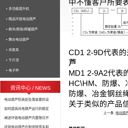
中不懂客户所要
+ 多功能提升机
+ 精品环链电动葫芦
+ 群吊/爬架/焊罐葫芦
+ 舞台电动葫芦
+ 吊索具
CD1 2-9D
代表的
+ 千斤顶
芦
+ 电子秤
MD1 2-9A2
代表
HC\HM
、防爆、
资讯中心 / NEWS
防爆、冶金钢丝
·电动葫芦防高处坠落装置的设
关于类似的产品
·如何提高风电葫芦运行的稳定
上一条:
电动葫
·阐述环链电动葫芦内置限位开
·环链电动葫芦在制造除雪车和