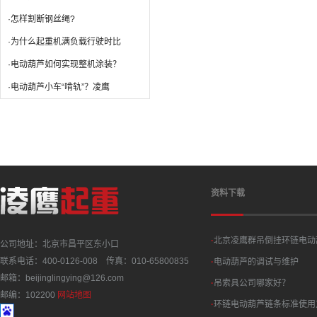
·怎样割断钢丝绳?
·为什么起重机满负载行驶时比
·电动葫芦如何实现整机涂装？
·电动葫芦小车“啃轨”？凌鹰
资料下载
·
北京凌鹰群吊倒挂环链电动
公司地址：北京市昌平区东小口
联系电话：400-0126-008 传真：010-65800835
·
电动葫芦的调试与维护
邮箱：beijinglingying@126.com
·
吊索具公司哪家好？
邮编：102200
网站地图
·
环链电动葫芦链条标准使用