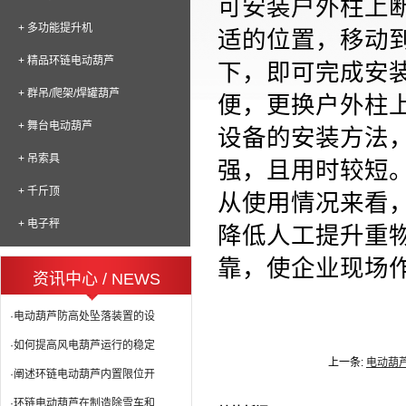
可安装户外柱上
+ 多功能提升机
适的位置，移动
+ 精品环链电动葫芦
下，即可完成安
+ 群吊/爬架/焊罐葫芦
便，更换户外柱
+ 舞台电动葫芦
设备的安装方法
+ 吊索具
强，且用时较短
+ 千斤顶
从使用情况来看
+ 电子秤
降低人工提升重
靠，使企业现场
资讯中心 / NEWS
·电动葫芦防高处坠落装置的设
·如何提高风电葫芦运行的稳定
上一条:
电动葫
·阐述环链电动葫芦内置限位开
·环链电动葫芦在制造除雪车和