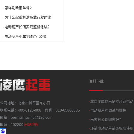
·怎样割断钢丝绳?
·为什么起重机满负载行驶时比
·电动葫芦如何实现整机涂装？
·电动葫芦小车“啃轨”？凌鹰
资料下载
·
北京凌鹰群吊倒挂环链电动
公司地址：北京市昌平区东小口
联系电话：400-0126-008 传真：010-65800835
·
电动葫芦的调试与维护
邮箱：beijinglingying@126.com
·
吊索具公司哪家好？
邮编：102200
网站地图
·
环链电动葫芦链条标准使用