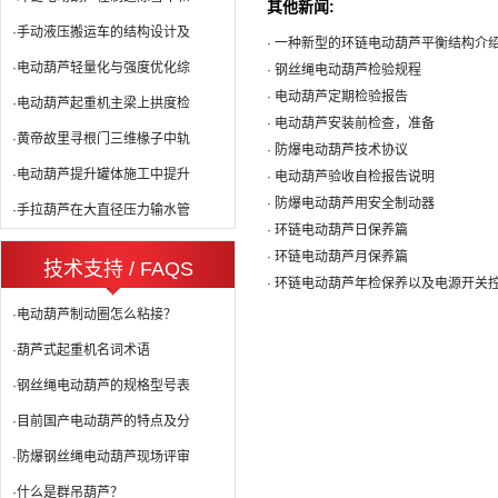
其他新闻:
·手动液压搬运车的结构设计及
· 一种新型的环链电动葫芦平衡结构介
·电动葫芦轻量化与强度优化综
· 钢丝绳电动葫芦检验规程
· 电动葫芦定期检验报告
·电动葫芦起重机主梁上拱度检
· 电动葫芦安装前检查，准备
·黄帝故里寻根门三维椽子中轨
· 防爆电动葫芦技术协议
·电动葫芦提升罐体施工中提升
· 电动葫芦验收自检报告说明
· 防爆电动葫芦用安全制动器
·手拉葫芦在大直径压力输水管
· 环链电动葫芦日保养篇
· 环链电动葫芦月保养篇
技术支持 / FAQS
· 环链电动葫芦年检保养以及电源开关
·电动葫芦制动圈怎么粘接？
·葫芦式起重机名词术语
·钢丝绳电动葫芦的规格型号表
·目前国产电动葫芦的特点及分
·防爆钢丝绳电动葫芦现场评审
·什么是群吊葫芦？