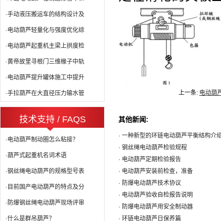
·手动液压搬运车的结构设计及
·电动葫芦轻量化与强度优化综
·电动葫芦起重机主梁上拱度检
·黄帝故里寻根门三维椽子中轨
·电动葫芦提升罐体施工中提升
上一条:
电动葫
·手拉葫芦在大直径压力输水管
技术支持 / FAQS
其他新闻:
· 一种新型的环链电动葫芦平衡结构介
·电动葫芦制动圈怎么粘接？
· 钢丝绳电动葫芦检验规程
·葫芦式起重机名词术语
· 电动葫芦定期检验报告
·钢丝绳电动葫芦的规格型号表
· 电动葫芦安装前检查，准备
· 防爆电动葫芦技术协议
·目前国产电动葫芦的特点及分
· 电动葫芦验收自检报告说明
·防爆钢丝绳电动葫芦现场评审
· 防爆电动葫芦用安全制动器
·什么是群吊葫芦？
· 环链电动葫芦日保养篇