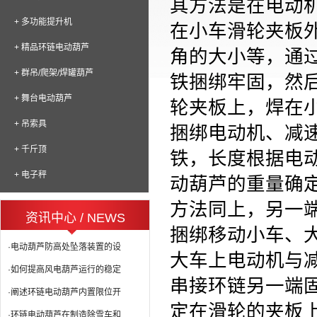
其方法是在电动
+ 多功能提升机
在小车滑轮夹板
+ 精品环链电动葫芦
角的大小等，通
+ 群吊/爬架/焊罐葫芦
铁捆绑牢固，然
+ 舞台电动葫芦
轮夹板上，焊在小
+ 吊索具
捆绑电动机、减
+ 千斤顶
铁，长度根据电
+ 电子秤
动葫芦的重量确
方法同上，另一
资讯中心 / NEWS
捆绑移动小车、
·电动葫芦防高处坠落装置的设
大车上电动机与
·如何提高风电葫芦运行的稳定
串接环链另一端
·阐述环链电动葫芦内置限位开
定在滑轮的夹板
·环链电动葫芦在制造除雪车和