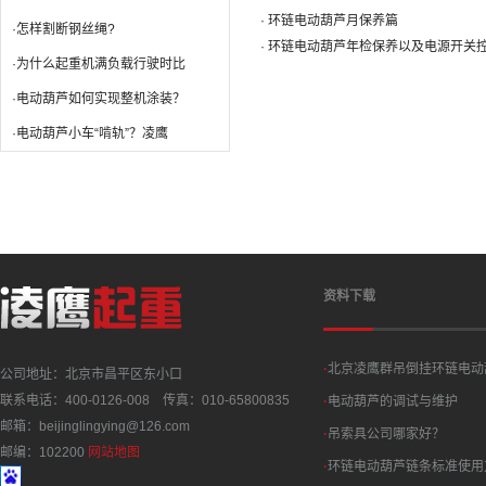
· 环链电动葫芦月保养篇
·怎样割断钢丝绳?
· 环链电动葫芦年检保养以及电源开关
·为什么起重机满负载行驶时比
·电动葫芦如何实现整机涂装？
·电动葫芦小车“啃轨”？凌鹰
资料下载
·
北京凌鹰群吊倒挂环链电动
公司地址：北京市昌平区东小口
联系电话：400-0126-008 传真：010-65800835
·
电动葫芦的调试与维护
邮箱：beijinglingying@126.com
·
吊索具公司哪家好？
邮编：102200
网站地图
·
环链电动葫芦链条标准使用