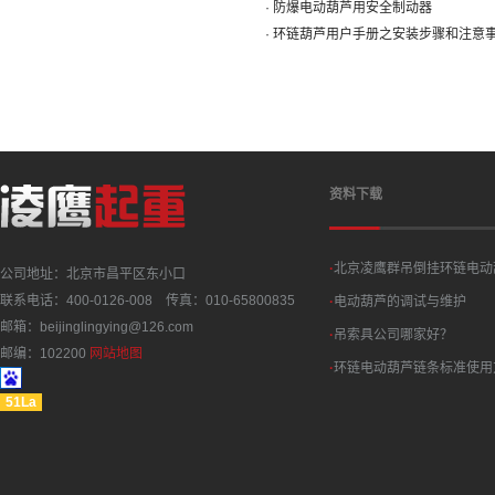
· 防爆电动葫芦用安全制动器
· 环链葫芦用户手册之安装步骤和注意
资料下载
·
北京凌鹰群吊倒挂环链电动
公司地址：北京市昌平区东小口
联系电话：400-0126-008 传真：010-65800835
·
电动葫芦的调试与维护
邮箱：beijinglingying@126.com
·
吊索具公司哪家好？
邮编：102200
网站地图
·
环链电动葫芦链条标准使用
51La