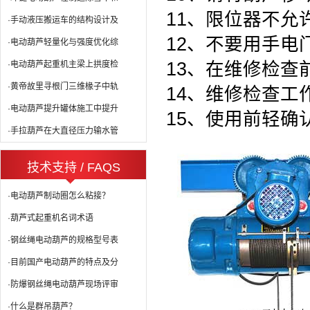
11、
限位器不允
·手动液压搬运车的结构设计及
12、
不要用手电
·电动葫芦轻量化与强度优化综
13、
在维修检查
·电动葫芦起重机主梁上拱度检
·黄帝故里寻根门三维椽子中轨
14、
维修检查工
·电动葫芦提升罐体施工中提升
15、
使用前轻确
·手拉葫芦在大直径压力输水管
技术支持 / FAQS
·电动葫芦制动圈怎么粘接？
·葫芦式起重机名词术语
·钢丝绳电动葫芦的规格型号表
·目前国产电动葫芦的特点及分
·防爆钢丝绳电动葫芦现场评审
·什么是群吊葫芦？