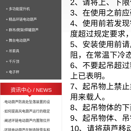
2、
请将上、下限
+ 多功能提升机
3、
在使用之前应
+ 精品环链电动葫芦
4、
使用前若发现
+ 群吊/爬架/焊罐葫芦
度超过规定要求
+ 舞台电动葫芦
5、
安装使用前请用
+ 吊索具
阻，在常温下冷
+ 千斤顶
6、
不要起吊超过
+ 电子秤
上已表明。
7、
起吊物上禁止
资讯中心 / NEWS
用来载人。
·电动葫芦防高处坠落装置的设
8、
起吊物体的下
·如何提高风电葫芦运行的稳定
9、
起吊物体、吊
·阐述环链电动葫芦内置限位开
10、
请将葫芦移
·环链电动葫芦在制造除雪车和