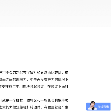
样岂不会前功尽弃了吗？如果斜面比较陡，这
斜面之间的摩擦力，中午再没有推力的情况下
坑道支柱施工中用楔块顶起顶梁。在顶梁下面打
杆就是一个螺栓，顶杆又和一根长长的把手项
太大的力偶矩使杠杆转动时，在顶部就会产生