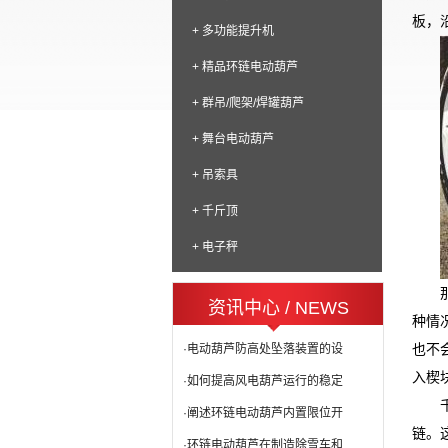
板，
+ 多功能提升机
+ 精品环链电动葫芦
+ 群吊/爬架/焊罐葫芦
+ 舞台电动葫芦
+ 吊索具
+ 千斤顶
+ 电子秤
资讯中心 / NEWS
种情
也不
·电动葫芦防高处坠落装置的设
入楔
·如何提高风电葫芦运行的稳定
·阐述环链电动葫芦内置限位开
链。
·环链电动葫芦在制造除雪车和