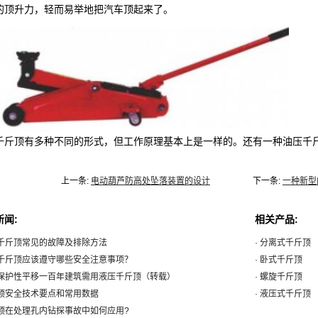
的顶升力，轻而易举地把汽车顶起来了。
千斤顶有多种不同的形式，但工作原理基本上是一样的。还有一种油压千
上一条:
电动葫芦防高处坠落装置的设计
下一条:
一种新型
新闻:
相关产品:
压千斤顶常见的故障及排除方法
· 分离式千斤顶
旋千斤顶应该遵守哪些安全注意事项？
· 卧式千斤顶
汉保护性平移一百年建筑需用液压千斤顶（转载）
· 螺旋千斤顶
斤顶安全技术要点和常用数据
· 液压式千斤顶
斤顶在处理孔内钻探事故中如何应用?