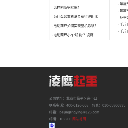
· 螺
·怎样割断钢丝绳?
· 螺
·为什么起重机满负载行驶时比
· 冬
· 千
·电动葫芦如何实现整机涂装？
· 千
·电动葫芦小车“啃轨”？凌鹰
公司地址：北京市昌平区东小口
联系电话：400-0126-008 传真：010-65800835
邮箱：beijinglingying@126.com
邮编：102200
网站地图