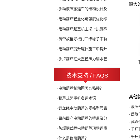
很大
·手动液压搬运车的结构设计及
·电动葫芦轻量化与强度优化综
·电动葫芦起重机主梁上拱度检
·黄帝故里寻根门三维椽子中轨
·电动葫芦提升罐体施工中提升
·手拉葫芦在大直径压力输水管
技术支持 / FAQS
·电动葫芦制动圈怎么粘接？
其他
·葫芦式起重机名词术语
· 液
·钢丝绳电动葫芦的规格型号表
· 螺
·目前国产电动葫芦的特点及分
· 武
·防爆钢丝绳电动葫芦现场评审
· 千
· 千
·什么是群吊葫芦？