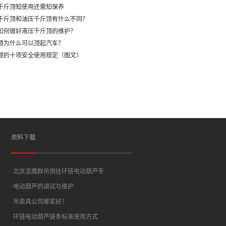
旋千斤顶知使用还需知保养
旋千斤顶和油压千斤顶有什么不同？
季如何做好液压千斤顶的维护？
斤顶为什么可以顶起汽车？
斤顶的十项安全使用规定（图文）
资料下载
·
北京凌鹰群吊倒挂环链电动葫芦专
·
电动葫芦的调试与维护
·
吊索具公司哪家好？
·
环链电动葫芦链条标准使用方式