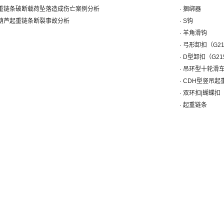
起重链条破断载荷坠落造成伤亡案例分析
· 捆绑器
拉葫芦起重链条断裂事故分析
· S钩
· 羊角滑钩
· 弓形卸扣（G2
· D型卸扣（G21
· 吊环型十轮滑
· CDH型竖吊起
· 双环扣|蝴蝶扣
· 起重链条