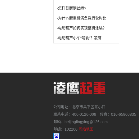
·怎样割断钢丝绳?
·为什么起重机满负载行驶时比
·电动葫芦如何实现整机涂装？
·电动葫芦小车“啃轨”？凌鹰
公司地址：北京市昌平区东小口
联系电话：400-0126-008 传真：010-65800835
邮箱：beijinglingying@126.com
邮编：102200
网站地图