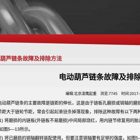
葫芦链条故障及排除方法
电动葫芦链条故障及排
编辑:北京凌鹰起重 浏览:7745 时间:2017-1
电动葫芦链条的主要故障是链距的伸长，这是由于链板孔磨损或销轴的磨
节距大于链轮节距，常会引起
起重链条
掉落现象，排除这种故障有以下两
1)
将磨损的内链板
(
外链板不易磨损
)
中间局部烧红，用内链节修复用的胎
如图
5
—
13
所示。
2)
将已磨损的销轴翻转装配使用，但要注意销轴要有足够的强度，如图
5