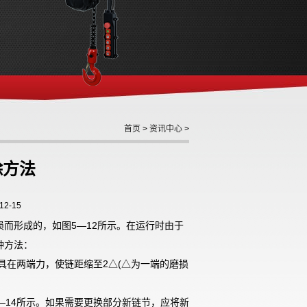
首页
>
资讯中心
>
除方法
2-15
损而形成的，如图
5
—
12
所示。在运行时由于
种方法：
具在两端力，使链距缩至
2
△
(
△为一端的磨损
—
14
所示。如果需要更换部分新链节，应将新