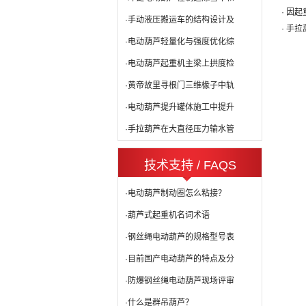
· 因
·手动液压搬运车的结构设计及
· 手
·电动葫芦轻量化与强度优化综
·电动葫芦起重机主梁上拱度检
·黄帝故里寻根门三维椽子中轨
·电动葫芦提升罐体施工中提升
·手拉葫芦在大直径压力输水管
技术支持 / FAQS
·电动葫芦制动圈怎么粘接？
·葫芦式起重机名词术语
·钢丝绳电动葫芦的规格型号表
·目前国产电动葫芦的特点及分
·防爆钢丝绳电动葫芦现场评审
·什么是群吊葫芦？