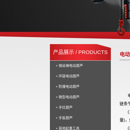
产品展示 / PRODUCTS
电动
+ 钢丝绳电动葫芦
+ 环链电动葫芦
+ 防爆电动葫芦
+ 微型电动葫芦
链条
+ 手拉葫芦
(
+ 手扳葫芦
量
)
，
(
+ 其他起重工具