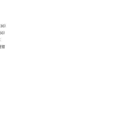
130）
50）
车
重钳