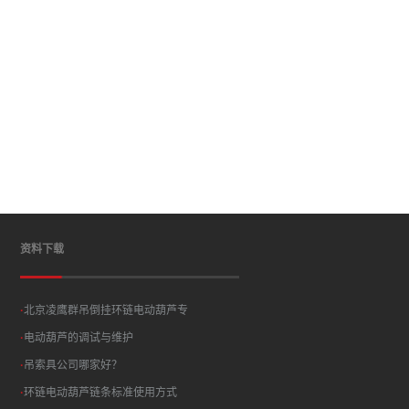
资料下载
·
北京凌鹰群吊倒挂环链电动葫芦专
·
电动葫芦的调试与维护
·
吊索具公司哪家好？
·
环链电动葫芦链条标准使用方式