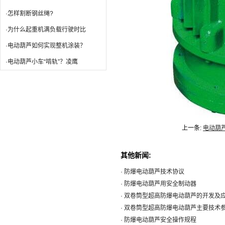
·怎样割断钢丝绳?
·为什么起重机满负载行驶时比
·电动葫芦如何实现整机涂装？
·电动葫芦小车“啃轨”？凌鹰
上一条:
电动葫
其他新闻:
· 防爆电动葫芦技术协议
· 防爆电动葫芦用安全制动器
· 双卷筒型超高防爆电动葫芦的开发及
· 双卷筒型超高防爆电动葫芦主要技术
· 防爆电动葫芦安全操作规程