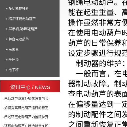
钢绳电动葫芦。
+ 多功能提升机
能在起重重量、
+ 精品环链电动葫芦
操作虽然非常方
+ 群吊/爬架/焊罐葫芦
在使用电动葫芦
+ 舞台电动葫芦
葫芦的日常保养
+ 吊索具
设定步骤进行规
+ 千斤顶
制动器的维护
+ 电子秤
一般而言，在
器制动故障。制
资讯中心 / NEWS
查电动葫芦的表
·电动葫芦防高处坠落装置的设
在偏移量达到一
·如何提高风电葫芦运行的稳定
的制动配件之间
·阐述环链电动葫芦内置限位开
之间重新恢复正
·环链电动葫芦在制造除雪车和