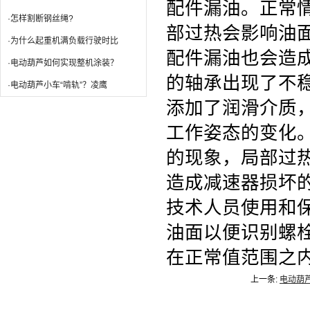
配件漏油。正常
·怎样割断钢丝绳?
部过热会影响油
·为什么起重机满负载行驶时比
配件漏油也会造
·电动葫芦如何实现整机涂装？
的轴承出现了不
·电动葫芦小车“啃轨”？凌鹰
添加了润滑介质
工作姿态的变化
的现象，局部过
造成减速器损坏
技术人员使用和
油面以便识别螺
在正常值范围之
上一条:
电动葫