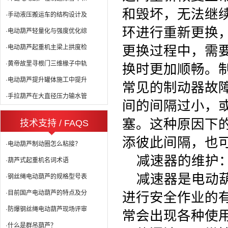
和毁坏，无法继
·手动液压搬运车的结构设计及
环进行重新更换
·电动葫芦轻量化与强度优化综
更换过程中，需
·电动葫芦起重机主梁上拱度检
·黄帝故里寻根门三维椽子中轨
换时更加顺畅。
·电动葫芦提升罐体施工中提升
常见的制动器故
·手拉葫芦在大直径压力输水管
间的间隔过小，
塞。这种原因下
技术支持 / FAQS
添彼此间隔，也
·电动葫芦制动圈怎么粘接？
减速器的维护
·葫芦式起重机名词术语
减速器是电动
·钢丝绳电动葫芦的规格型号表
·目前国产电动葫芦的特点及分
进行安全作业的
·防爆钢丝绳电动葫芦现场评审
常会出现各种使
·什么是群吊葫芦？