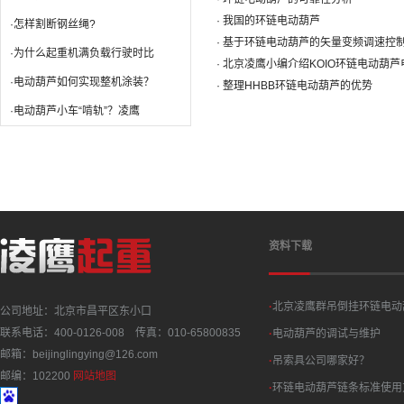
· 我国的环链电动葫芦
·怎样割断钢丝绳?
· 基于环链电动葫芦的矢量变频调速控
·为什么起重机满负载行驶时比
· 北京凌鹰小编介绍KOIO环链电动葫
·电动葫芦如何实现整机涂装？
· 整理HHBB环链电动葫芦的优势
·电动葫芦小车“啃轨”？凌鹰
资料下载
·
北京凌鹰群吊倒挂环链电动
公司地址：北京市昌平区东小口
联系电话：400-0126-008 传真：010-65800835
·
电动葫芦的调试与维护
邮箱：beijinglingying@126.com
·
吊索具公司哪家好？
邮编：102200
网站地图
·
环链电动葫芦链条标准使用