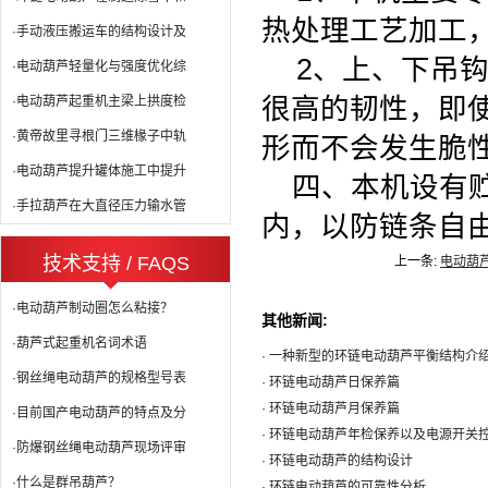
热处理工艺加工
·手动液压搬运车的结构设计及
2
、上、下吊
·电动葫芦轻量化与强度优化综
很高的韧性，即
·电动葫芦起重机主梁上拱度检
·黄帝故里寻根门三维椽子中轨
形而不会发生脆
·电动葫芦提升罐体施工中提升
四、本机设有贮
·手拉葫芦在大直径压力输水管
内，以防链条自
技术支持 / FAQS
上一条:
电动葫
·电动葫芦制动圈怎么粘接？
其他新闻:
·葫芦式起重机名词术语
· 一种新型的环链电动葫芦平衡结构介
·钢丝绳电动葫芦的规格型号表
· 环链电动葫芦日保养篇
· 环链电动葫芦月保养篇
·目前国产电动葫芦的特点及分
· 环链电动葫芦年检保养以及电源开关
·防爆钢丝绳电动葫芦现场评审
· 环链电动葫芦的结构设计
·什么是群吊葫芦？
· 环链电动葫芦的可靠性分析