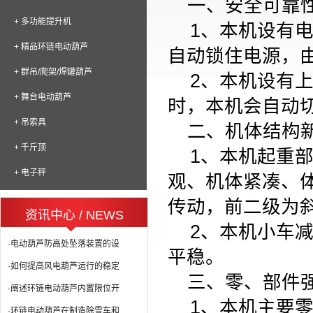
一、安全可靠
+ 多功能提升机
1
、本机设有
+ 精品环链电动葫芦
自动锁住电源，
+ 群吊/爬架/焊罐葫芦
2
、本机设有
+ 舞台电动葫芦
时，本机会自动
+ 吊索具
二、机体结构
+ 千斤顶
1
、本机起重
+ 电子秤
观、机体紧凑、
传动，前二级为
资讯中心 / NEWS
2
、本机小车
·电动葫芦防高处坠落装置的设
平稳。
·如何提高风电葫芦运行的稳定
三、零、部件
·阐述环链电动葫芦内置限位开
1
、本机主要
·环链电动葫芦在制造除雪车和