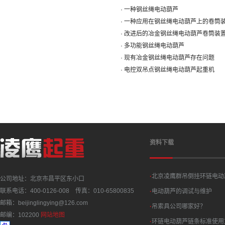
· 一种钢丝绳电动葫芦
· 一种应用在钢丝绳电动葫芦上的卷筒
· 改进后的冶金钢丝绳电动葫芦卷筒装
· 多功能钢丝绳电动葫芦
· 现有冶金钢丝绳电动葫芦存在问题
· 电控双吊点钢丝绳电动葫芦起重机
资料下载
·
北京凌鹰群吊倒挂环链电动
公司地址：北京市昌平区东小口
联系电话：400-0126-008 传真：010-65800835
·
电动葫芦的调试与维护
邮箱：beijinglingying@126.com
·
吊索具公司哪家好？
邮编：102200
网站地图
·
环链电动葫芦链条标准使用