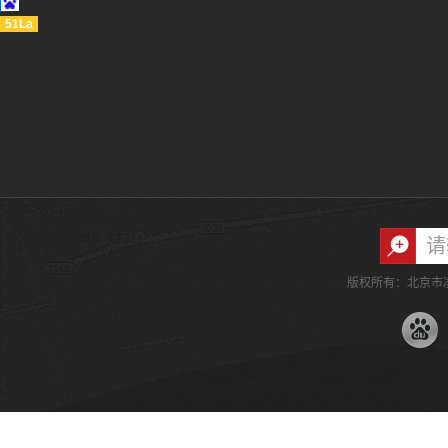
51La
版权所有：北京市