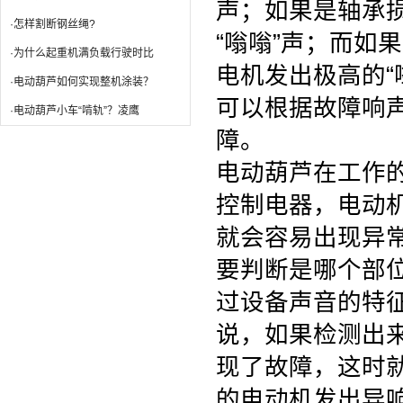
声；如果是轴承损
·怎样割断钢丝绳?
“嗡嗡”声；而如
·为什么起重机满负载行驶时比
电机发出极高的“
·电动葫芦如何实现整机涂装？
可以根据故障响
·电动葫芦小车“啃轨”？凌鹰
障。
电动葫芦在工作
控制电器，电动
就会容易出现异
要判断是哪个部
过设备声音的特
说，如果检测出
现了故障，这时
的电动机发出异