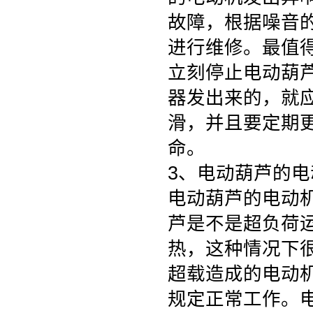
故障，根据噪音
进行维修。最值
立刻停止电动葫
器发出来的，就
滑，并且要定期
命。
3、电动葫芦的
电动葫芦的电动
芦是不是超负荷
热，这种情况下
超载造成的电动
规定正常工作。