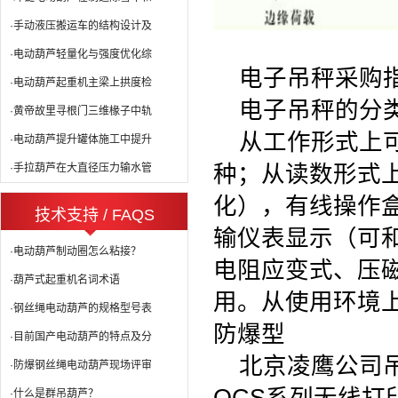
·手动液压搬运车的结构设计及
·电动葫芦轻量化与强度优化综
电子吊秤采购
·电动葫芦起重机主梁上拱度检
电子吊秤的分
·黄帝故里寻根门三维椽子中轨
从工作形式上
·电动葫芦提升罐体施工中提升
种；从读数形式
·手拉葫芦在大直径压力输水管
化），有线操作
技术支持 / FAQS
输仪表显示（可
·电动葫芦制动圈怎么粘接？
电阻应变式、压
·葫芦式起重机名词术语
用。从使用环境
·钢丝绳电动葫芦的规格型号表
防爆型
·目前国产电动葫芦的特点及分
北京凌鹰公司
·防爆钢丝绳电动葫芦现场评审
·什么是群吊葫芦？