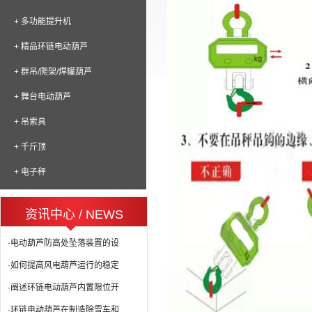
+ 多功能提升机
+ 精品环链电动葫芦
+ 群吊/爬架/焊罐葫芦
+ 舞台电动葫芦
+ 吊索具
+ 千斤顶
+ 电子秤
资讯中心 / NEWS
·电动葫芦防高处坠落装置的设
·如何提高风电葫芦运行的稳定
·阐述环链电动葫芦内置限位开
·环链电动葫芦在制造除雪车和