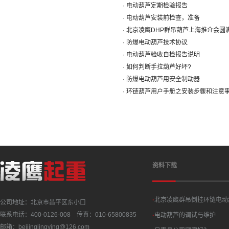
· 电动葫芦定期检验报告
· 电动葫芦安装前检查，准备
· 北京凌鹰DHP群吊葫芦上海推介会圆
· 防爆电动葫芦技术协议
· 电动葫芦验收自检报告说明
· 如何判断手拉葫芦好坏?
· 防爆电动葫芦用安全制动器
· 环链葫芦用户手册之安装步骤和注意
资料下载
·
北京凌鹰群吊倒挂环链电动
公司地址：北京市昌平区东小口
联系电话：400-0126-008 传真：010-65800835
·
电动葫芦的调试与维护
邮箱：beijinglingying@126.com