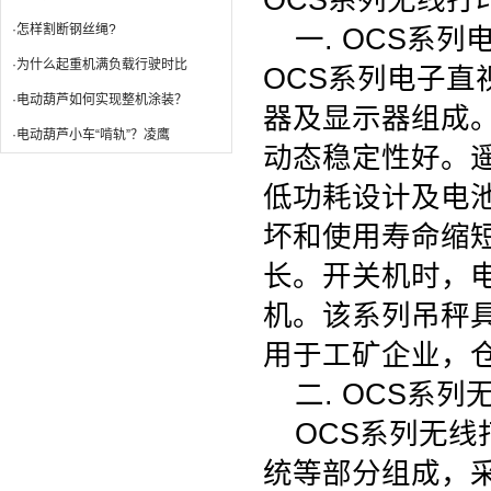
OCS系列无线打
·怎样割断钢丝绳?
一
. OCS
系列
·为什么起重机满负载行驶时比
OCS
系列电子直
·电动葫芦如何实现整机涂装？
器及显示器组成
·电动葫芦小车“啃轨”？凌鹰
动态稳定性好。
低功耗设计及电
坏和使用寿命缩
长。开关机时，
机。该系列吊秤
用于工矿企业，
二
. OCS
系列
OCS
系列无线
统等部分组成，